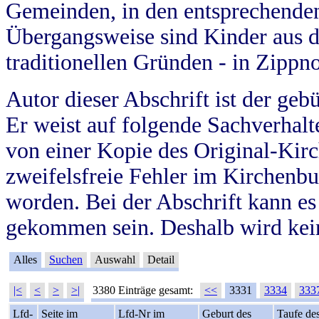
Gemeinden, in den entsprechende
Übergangsweise sind Kinder aus 
traditionellen Gründen - in Zippn
Autor dieser Abschrift ist der geb
Er weist auf folgende Sachverhalte
von einer Kopie des Original-Kirc
zweifelsfreie Fehler im Kirchenbuc
worden. Bei der Abschrift kann e
gekommen sein. Deshalb wird kein
Alles
Suchen
Auswahl
Detail
|<
<
>
>|
3380 Einträge gesamt:
<<
3331
3334
333
Lfd-
Seite im
Lfd-Nr im
Geburt des
Taufe de