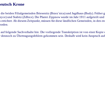
Deutsch Krone
ie beiden Filialgemeinden Briesenitz (Brzez`nica) und Jagdhaus (Budy). Früher g
yce) und Stabitz (Zdbice). Die Pfarrei Zippnow wurde im Jahr 1911 aufgeteilt und e
en errichtet. Ab diesem Zeitpunkt, müssen für diese ländlichen Gemeinden, in den
worden.
 auf folgende Sachverhalte hin: Die vorliegende Transkription ist von einer Kopie 
aber dennoch zu Übertragungsfehlern gekommen sein. Deshalb wird kein Anspruch auf 