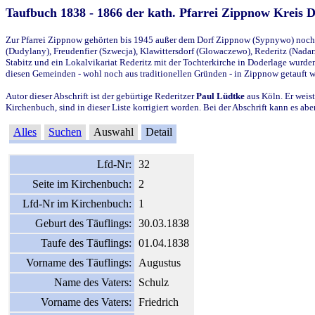
Taufbuch 1838 - 1866 der kath. Pfarrei Zippnow Kreis 
Zur Pfarrei Zippnow gehörten bis 1945 außer dem Dorf Zippnow (Sypnywo) noch d
(Dudylany), Freudenfier (Szwecja), Klawittersdorf (Glowaczewo), Rederitz (Nadarz
Stabitz und ein Lokalvikariat Rederitz mit der Tochterkirche in Doderlage wurd
diesen Gemeinden - wohl noch aus traditionellen Gründen - in Zippnow getauft 
Autor dieser Abschrift ist der gebürtige Rederitzer
Paul Lüdtke
aus Köln. Er weist
Kirchenbuch, sind in dieser Liste korrigiert worden. Bei der Abschrift kann es 
Alles
Suchen
Auswahl
Detail
Lfd-Nr:
32
Seite im Kirchenbuch:
2
Lfd-Nr im Kirchenbuch:
1
Geburt des Täuflings:
30.03.1838
Taufe des Täuflings:
01.04.1838
Vorname des Täuflings:
Augustus
Name des Vaters:
Schulz
Vorname des Vaters:
Friedrich