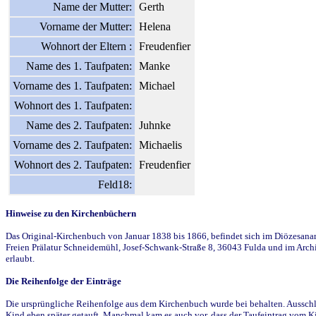
Name der Mutter:
Gerth
Vorname der Mutter:
Helena
Wohnort der Eltern :
Freudenfier
Name des 1. Taufpaten:
Manke
Vorname des 1. Taufpaten:
Michael
Wohnort des 1. Taufpaten:
Name des 2. Taufpaten:
Juhnke
Vorname des 2. Taufpaten:
Michaelis
Wohnort des 2. Taufpaten:
Freudenfier
Feld18:
Hinweise zu den Kirchenbüchern
Das Original-Kirchenbuch von Januar 1838 bis 1866, befindet sich im Diözesanarch
Freien Prälatur Schneidemühl, Josef-Schwank-Straße 8, 36043 Fulda und im Archi
erlaubt.
Die Reihenfolge der Einträge
Die ursprüngliche Reihenfolge aus dem Kirchenbuch wurde bei behalten. Ausschla
Kind eben später getauft. Manchmal kam es auch vor, dass der Taufeintrag vom Ki