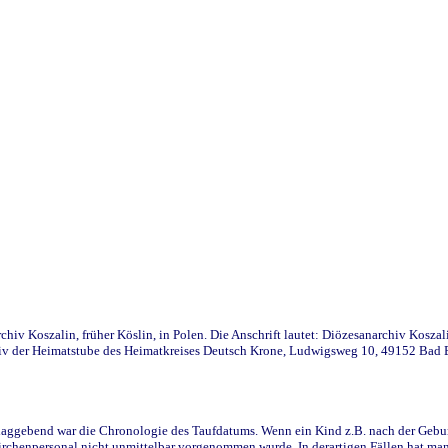
iv Koszalin, früher Köslin, in Polen. Die Anschrift lautet: Diözesanarchiv Koszal
v der Heimatstube des Heimatkreises Deutsch Krone, Ludwigsweg 10, 49152 Bad Ess
ggebend war die Chronologie des Taufdatums. Wenn ein Kind z.B. nach der Geburt 
rchenpersonal nicht unmittelbar vorgenommen wurde. In derartigen Fällen hat man d