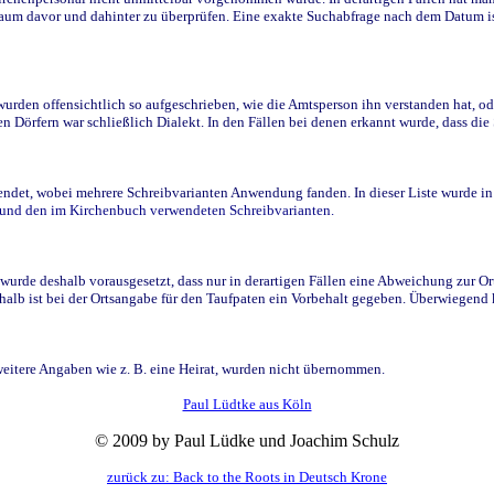
raum davor und dahinter zu überprüfen. Eine exakte Suchabfrage nach dem Datum i
den offensichtlich so aufgeschrieben, wie die Amtsperson ihn verstanden hat, ode
n Dörfern war schließlich Dialekt. In den Fällen bei denen erkannt wurde, dass di
t, wobei mehrere Schreibvarianten Anwendung fanden. In dieser Liste wurde in de
n und den im Kirchenbuch verwendeten Schreibvarianten.
wurde deshalb vorausgesetzt, dass nur in derartigen Fällen eine Abweichung zur O
eshalb ist bei der Ortsangabe für den Taufpaten ein Vorbehalt gegeben. Überwiegen
weitere Angaben wie z. B. eine Heirat, wurden nicht übernommen.
Paul Lüdtke aus Köln
© 2009 by Paul Lüdke und Joachim Schulz
zurück zu: Back to the Roots in Deutsch Krone