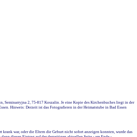
in, Seminarryjna 2, 75-817 Koszalin. Je eine Kopie des Kirchenbuches liegt in der
en. Hinweis: Derzeit ist das Fotografieren in der Heimatstube in Bad Essen
krank war, oder die Eltern die Geburt nicht sofort anzeigen konnten, wurde das
ann diesen Eintrag auf der derzeitigen aktuellen Seite - am Ende -