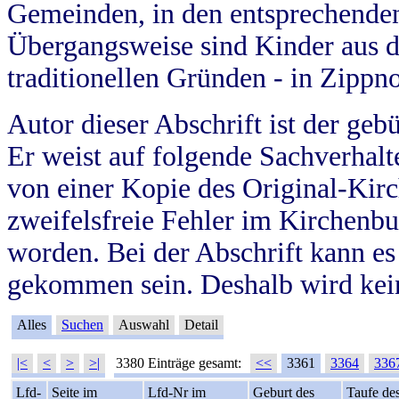
Gemeinden, in den entsprechende
Übergangsweise sind Kinder aus 
traditionellen Gründen - in Zippn
Autor dieser Abschrift ist der geb
Er weist auf folgende Sachverhalte
von einer Kopie des Original-Kirc
zweifelsfreie Fehler im Kirchenbuc
worden. Bei der Abschrift kann e
gekommen sein. Deshalb wird kein
Alles
Suchen
Auswahl
Detail
|<
<
>
>|
3380 Einträge gesamt:
<<
3361
3364
336
Lfd-
Seite im
Lfd-Nr im
Geburt des
Taufe de