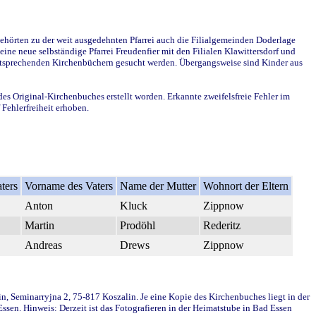
ehörten zu der weit ausgedehnten Pfarrei auch die Filialgemeinden Doderlage
ine neue selbständige Pfarrei Freudenfier mit den Filialen Klawittersdorf und
 entsprechenden Kirchenbüchern gesucht werden. Übergangsweise sind Kinder aus
des Original-Kirchenbuches erstellt worden. Erkannte zweifelsfreie Fehler im
Fehlerfreiheit erhoben.
ters
Vorname des Vaters
Name der Mutter
Wohnort der Eltern
Anton
Kluck
Zippnow
Martin
Prodöhl
Rederitz
Andreas
Drews
Zippnow
in, Seminarryjna 2, 75-817 Koszalin. Je eine Kopie des Kirchenbuches liegt in der
en. Hinweis: Derzeit ist das Fotografieren in der Heimatstube in Bad Essen