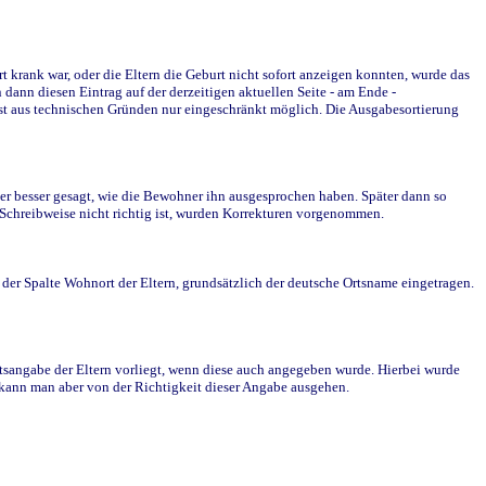
krank war, oder die Eltern die Geburt nicht sofort anzeigen konnten, wurde das
ann diesen Eintrag auf der derzeitigen aktuellen Seite - am Ende -
st aus technischen Gründen nur eingeschränkt möglich. Die Ausgabesortierung
r besser gesagt, wie die Bewohner ihn ausgesprochen haben. Später dann so
e Schreibweise nicht richtig ist, wurden Korrekturen vorgenommen.
r Spalte Wohnort der Eltern, grundsätzlich der deutsche Ortsname eingetragen.
rtsangabe der Eltern vorliegt, wenn diese auch angegeben wurde. Hierbei wurde
d kann man aber von der Richtigkeit dieser Angabe ausgehen.