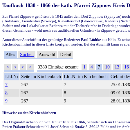
Taufbuch 1838 - 1866 der kath. Pfarrei Zippnow Kreis 
Zur Pfarrei Zippnow gehörten bis 1945 außer dem Dorf Zippnow (Sypnywo) noch d
(Dudylany), Freudenfier (Szwecja), Klawittersdorf (Glowaczewo), Rederitz (Nadarz
Stabitz und ein Lokalvikariat Rederitz mit der Tochterkirche in Doderlage wurd
diesen Gemeinden - wohl noch aus traditionellen Gründen - in Zippnow getauft 
Autor dieser Abschrift ist der gebürtige Rederitzer
Paul Lüdtke
aus Köln. Er weist
Kirchenbuch, sind in dieser Liste korrigiert worden. Bei der Abschrift kann es 
Alles
Suchen
Auswahl
Detail
|<
<
>
>|
3380 Einträge gesamt:
1
4
7
10
13
16
Lfd-Nr
Seite im Kirchenbuch
Lfd-Nr im Kirchenbuch
Geburt des
7
267
7
25.01.183
8
267
8
09.01.183
9
267
9
28.01.183
Hinweise zu den Kirchenbüchern
Das Original-Kirchenbuch von Januar 1838 bis 1866, befindet sich im Diözesanarch
Freien Prälatur Schneidemühl, Josef-Schwank-Straße 8, 36043 Fulda und im Archi