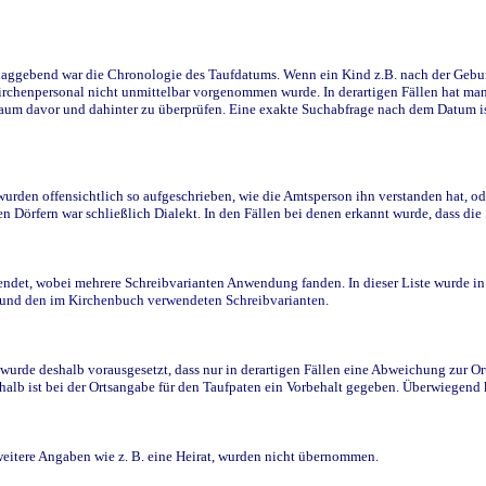
ggebend war die Chronologie des Taufdatums. Wenn ein Kind z.B. nach der Geburt 
rchenpersonal nicht unmittelbar vorgenommen wurde. In derartigen Fällen hat man d
raum davor und dahinter zu überprüfen. Eine exakte Suchabfrage nach dem Datum i
den offensichtlich so aufgeschrieben, wie die Amtsperson ihn verstanden hat, ode
n Dörfern war schließlich Dialekt. In den Fällen bei denen erkannt wurde, dass di
t, wobei mehrere Schreibvarianten Anwendung fanden. In dieser Liste wurde in de
n und den im Kirchenbuch verwendeten Schreibvarianten.
wurde deshalb vorausgesetzt, dass nur in derartigen Fällen eine Abweichung zur O
eshalb ist bei der Ortsangabe für den Taufpaten ein Vorbehalt gegeben. Überwiegen
weitere Angaben wie z. B. eine Heirat, wurden nicht übernommen.