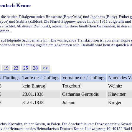
Deutsch Krone
ie beiden Filialgemeinden Briesenitz (Brzez`nica) und Jagdhaus (Budy). Früher g
yce) und Stabitz (Zdbice). Die Pfarrei Zippnow wurde im Jahr 1911 aufgeteilt und e
en errichtet. Ab diesem Zeitpunkt, müssen für diese ländlichen Gemeinden, in den
worden.
 auf folgende Sachverhalte hin: Die vorliegende Transkription ist von einer Kopie 
aber dennoch zu Übertragungsfehlern gekommen sein. Deshalb wird kein Anspruch auf 
19
22
25
28
>>
 Täuflings
Taufe des Täuflings
Vorname des Täuflings
Name des Va
8
kein Eintrag!
Totgeburt!
Welnitz
8
23.01.1838
Catharina Gertrudis
Klawitter
8
31.01.1838
Johann
Krüger
iv Koszalin, früher Köslin, in Polen. Die Anschrift lautet: Diözesanarchiv Koszal
v der Heimatstube des Heimatkreises Deutsch Krone, Ludwigsweg 10, 49152 Bad Ess