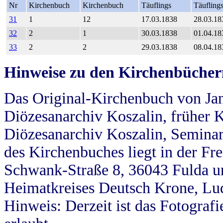
Nr
Kirchenbuch
Kirchenbuch
Täuflings
Täufling
31
1
12
17.03.1838
28.03.18
32
2
1
30.03.1838
01.04.18
33
2
2
29.03.1838
08.04.18
Hinweise zu den Kirchenbücher
Das Original-Kirchenbuch von Jan
Diözesanarchiv Koszalin, früher Kö
Diözesanarchiv Koszalin, Seminar
des Kirchenbuches liegt in der Fr
Schwank-Straße 8, 36043 Fulda u
Heimatkreises Deutsch Krone, Lu
Hinweis: Derzeit ist das Fotograf