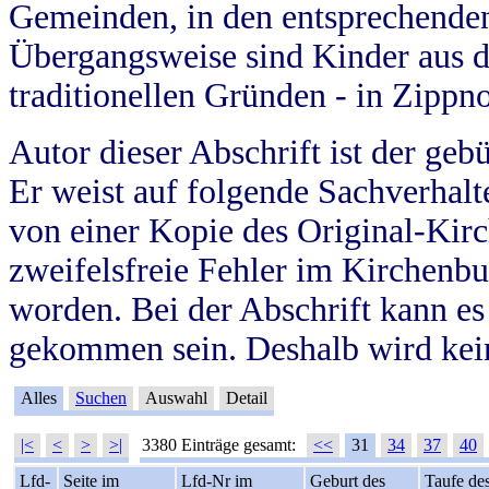
Gemeinden, in den entsprechende
Übergangsweise sind Kinder aus 
traditionellen Gründen - in Zippn
Autor dieser Abschrift ist der geb
Er weist auf folgende Sachverhalte
von einer Kopie des Original-Kirc
zweifelsfreie Fehler im Kirchenbuc
worden. Bei der Abschrift kann e
gekommen sein. Deshalb wird kein
Alles
Suchen
Auswahl
Detail
|<
<
>
>|
3380 Einträge gesamt:
<<
31
34
37
40
Lfd-
Seite im
Lfd-Nr im
Geburt des
Taufe de