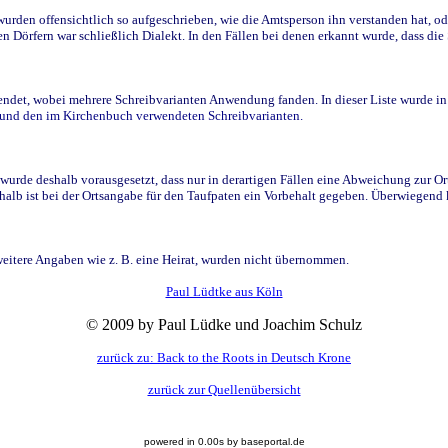
den offensichtlich so aufgeschrieben, wie die Amtsperson ihn verstanden hat, ode
n Dörfern war schließlich Dialekt. In den Fällen bei denen erkannt wurde, dass di
t, wobei mehrere Schreibvarianten Anwendung fanden. In dieser Liste wurde in de
n und den im Kirchenbuch verwendeten Schreibvarianten.
wurde deshalb vorausgesetzt, dass nur in derartigen Fällen eine Abweichung zur O
eshalb ist bei der Ortsangabe für den Taufpaten ein Vorbehalt gegeben. Überwiegen
weitere Angaben wie z. B. eine Heirat, wurden nicht übernommen.
Paul Lüdtke aus Köln
© 2009 by Paul Lüdke und Joachim Schulz
zurück zu: Back to the Roots in Deutsch Krone
zurück zur Quellenübersicht
powered in 0.00s by baseportal.de