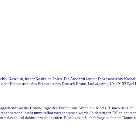
iv Koszalin, früher Köslin, in Polen. Die Anschrift lautet: Diözesanarchiv Koszal
v der Heimatstube des Heimatkreises Deutsch Krone, Ludwigsweg 10, 49152 Bad Ess
ggebend war die Chronologie des Taufdatums. Wenn ein Kind z.B. nach der Geburt 
rchenpersonal nicht unmittelbar vorgenommen wurde. In derartigen Fällen hat man d
raum davor und dahinter zu überprüfen. Eine exakte Suchabfrage nach dem Datum i