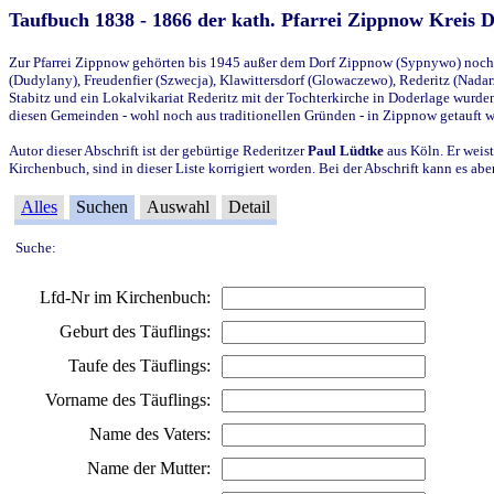
Taufbuch 1838 - 1866 der kath. Pfarrei Zippnow Kreis 
Zur Pfarrei Zippnow gehörten bis 1945 außer dem Dorf Zippnow (Sypnywo) noch d
(Dudylany), Freudenfier (Szwecja), Klawittersdorf (Glowaczewo), Rederitz (Nadarz
Stabitz und ein Lokalvikariat Rederitz mit der Tochterkirche in Doderlage wurd
diesen Gemeinden - wohl noch aus traditionellen Gründen - in Zippnow getauft 
Autor dieser Abschrift ist der gebürtige Rederitzer
Paul Lüdtke
aus Köln. Er weist
Kirchenbuch, sind in dieser Liste korrigiert worden. Bei der Abschrift kann es 
Alles
Suchen
Auswahl
Detail
Suche:
Lfd-Nr im Kirchenbuch:
Geburt des Täuflings:
Taufe des Täuflings:
Vorname des Täuflings:
Name des Vaters:
Name der Mutter: