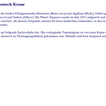
Deutsch Krone
ie beiden Filialgemeinden Briesenitz (Brzez`nica) und Jagdhaus (Budy). Früher g
yce) und Stabitz (Zdbice). Die Pfarrei Zippnow wurde im Jahr 1911 aufgeteilt und e
en errichtet. Ab diesem Zeitpunkt, müssen für diese ländlichen Gemeinden, in den
worden.
 auf folgende Sachverhalte hin: Die vorliegende Transkription ist von einer Kopie 
aber dennoch zu Übertragungsfehlern gekommen sein. Deshalb wird kein Anspruch auf 