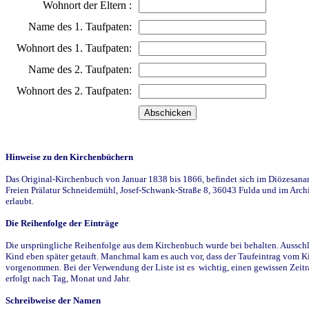
Wohnort der Eltern :
Name des 1. Taufpaten:
Wohnort des 1. Taufpaten:
Name des 2. Taufpaten:
Wohnort des 2. Taufpaten:
Hinweise zu den Kirchenbüchern
Das Original-Kirchenbuch von Januar 1838 bis 1866, befindet sich im Diözesanarch
Freien Prälatur Schneidemühl, Josef-Schwank-Straße 8, 36043 Fulda und im Archi
erlaubt.
Die Reihenfolge der Einträge
Die ursprüngliche Reihenfolge aus dem Kirchenbuch wurde bei behalten. Ausschla
Kind eben später getauft. Manchmal kam es auch vor, dass der Taufeintrag vom Ki
vorgenommen. Bei der Verwendung der Liste ist es wichtig, einen gewissen Zeit
erfolgt nach Tag, Monat und Jahr.
Schreibweise der Namen