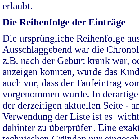
erlaubt.
Die Reihenfolge der Einträge
Die ursprüngliche Reihenfolge au
Ausschlaggebend war die Chronol
z.B. nach der Geburt krank war, od
anzeigen konnten, wurde das Kind
auch vor, dass der Taufeintrag vo
vorgenommen wurde. In derartigen
der derzeitigen aktuellen Seite -
Verwendung der Liste ist es wich
dahinter zu überprüfen. Eine exa
technischen Gründen nur eingesch