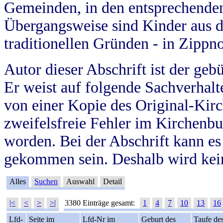
Gemeinden, in den entsprechende
Übergangsweise sind Kinder aus 
traditionellen Gründen - in Zippn
Autor dieser Abschrift ist der geb
Er weist auf folgende Sachverhalte
von einer Kopie des Original-Kirc
zweifelsfreie Fehler im Kirchenbuc
worden. Bei der Abschrift kann e
gekommen sein. Deshalb wird kein
Alles
Suchen
Auswahl
Detail
|<
<
>
>|
3380 Einträge gesamt:
1
4
7
10
13
16
Lfd-
Seite im
Lfd-Nr im
Geburt des
Taufe de