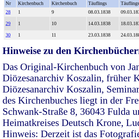
Nr
Kirchenbuch
Kirchenbuch
Täuflings
Täufling
28
1
9
08.03.1838
09.03.18
29
1
10
14.03.1838
18.03.18
30
1
11
23.03.1838
24.03.18
Hinweise zu den Kirchenbücher
Das Original-Kirchenbuch von Jan
Diözesanarchiv Koszalin, früher Kö
Diözesanarchiv Koszalin, Seminar
des Kirchenbuches liegt in der Fr
Schwank-Straße 8, 36043 Fulda u
Heimatkreises Deutsch Krone, Lu
Hinweis: Derzeit ist das Fotograf