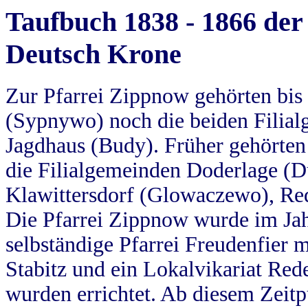
Taufbuch 1838 - 1866 der
Deutsch Krone
Zur Pfarrei Zippnow gehörten bi
(Sypnywo) noch die beiden Filial
Jagdhaus (Budy). Früher gehörten 
die Filialgemeinden Doderlage (D
Klawittersdorf (Glowaczewo), Red
Die Pfarrei Zippnow wurde im Jah
selbständige Pfarrei Freudenfier m
Stabitz und ein Lokalvikariat Red
wurden errichtet. Ab diesem Zeitp