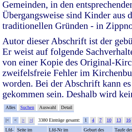
Gemeinden, in den entsprechende
Übergangsweise sind Kinder aus 
traditionellen Gründen - in Zippn
Autor dieser Abschrift ist der geb
Er weist auf folgende Sachverhalte
von einer Kopie des Original-Kirc
zweifelsfreie Fehler im Kirchenbuc
worden. Bei der Abschrift kann e
gekommen sein. Deshalb wird kein
Alles
Suchen
Auswahl
Detail
|<
<
>
>|
3380 Einträge gesamt:
1
4
7
10
13
16
Lfd-
Seite im
Lfd-Nr im
Geburt des
Taufe de