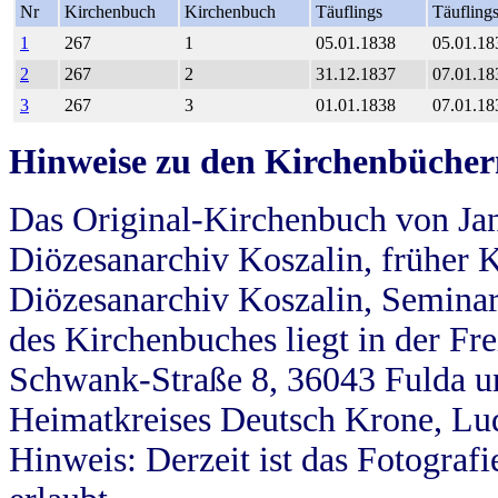
Nr
Kirchenbuch
Kirchenbuch
Täuflings
Täufling
1
267
1
05.01.1838
05.01.18
2
267
2
31.12.1837
07.01.18
3
267
3
01.01.1838
07.01.18
Hinweise zu den Kirchenbücher
Das Original-Kirchenbuch von Jan
Diözesanarchiv Koszalin, früher Kö
Diözesanarchiv Koszalin, Seminar
des Kirchenbuches liegt in der Fr
Schwank-Straße 8, 36043 Fulda u
Heimatkreises Deutsch Krone, Lu
Hinweis: Derzeit ist das Fotograf