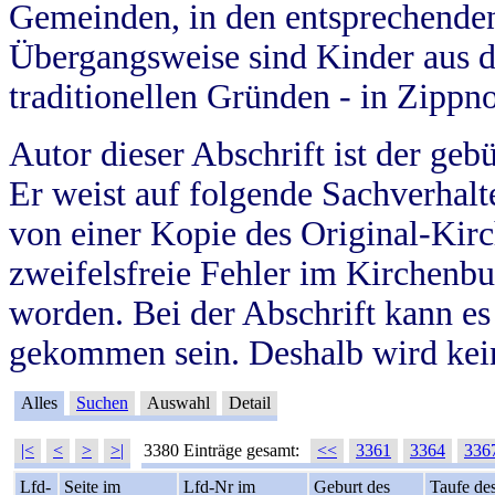
Gemeinden, in den entsprechende
Übergangsweise sind Kinder aus 
traditionellen Gründen - in Zippn
Autor dieser Abschrift ist der geb
Er weist auf folgende Sachverhalte
von einer Kopie des Original-Kirc
zweifelsfreie Fehler im Kirchenbuc
worden. Bei der Abschrift kann e
gekommen sein. Deshalb wird kein
Alles
Suchen
Auswahl
Detail
|<
<
>
>|
3380 Einträge gesamt:
<<
3361
3364
336
Lfd-
Seite im
Lfd-Nr im
Geburt des
Taufe de