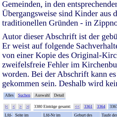
Gemeinden, in den entsprechende
Übergangsweise sind Kinder aus 
traditionellen Gründen - in Zippn
Autor dieser Abschrift ist der geb
Er weist auf folgende Sachverhalte
von einer Kopie des Original-Kirc
zweifelsfreie Fehler im Kirchenbuc
worden. Bei der Abschrift kann e
gekommen sein. Deshalb wird kein
Alles
Suchen
Auswahl
Detail
|<
<
>
>|
3380 Einträge gesamt:
<<
3361
3364
336
Lfd-
Seite im
Lfd-Nr im
Geburt des
Taufe de