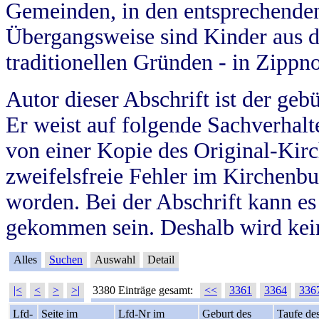
Gemeinden, in den entsprechende
Übergangsweise sind Kinder aus 
traditionellen Gründen - in Zippn
Autor dieser Abschrift ist der geb
Er weist auf folgende Sachverhalte
von einer Kopie des Original-Kirc
zweifelsfreie Fehler im Kirchenbuc
worden. Bei der Abschrift kann e
gekommen sein. Deshalb wird kein
Alles
Suchen
Auswahl
Detail
|<
<
>
>|
3380 Einträge gesamt:
<<
3361
3364
336
Lfd-
Seite im
Lfd-Nr im
Geburt des
Taufe de