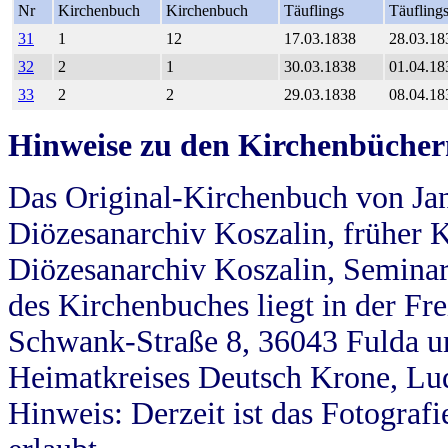
Nr
Kirchenbuch
Kirchenbuch
Täuflings
Täufling
31
1
12
17.03.1838
28.03.18
32
2
1
30.03.1838
01.04.18
33
2
2
29.03.1838
08.04.18
Hinweise zu den Kirchenbücher
Das Original-Kirchenbuch von Jan
Diözesanarchiv Koszalin, früher Kö
Diözesanarchiv Koszalin, Seminar
des Kirchenbuches liegt in der Fr
Schwank-Straße 8, 36043 Fulda u
Heimatkreises Deutsch Krone, Lu
Hinweis: Derzeit ist das Fotograf