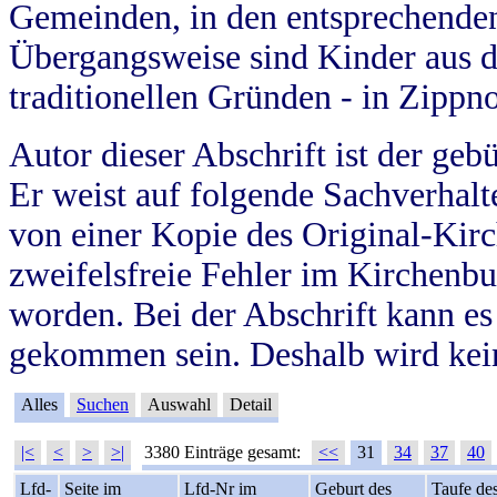
Gemeinden, in den entsprechende
Übergangsweise sind Kinder aus 
traditionellen Gründen - in Zippn
Autor dieser Abschrift ist der geb
Er weist auf folgende Sachverhalte
von einer Kopie des Original-Kirc
zweifelsfreie Fehler im Kirchenbuc
worden. Bei der Abschrift kann e
gekommen sein. Deshalb wird kein
Alles
Suchen
Auswahl
Detail
|<
<
>
>|
3380 Einträge gesamt:
<<
31
34
37
40
Lfd-
Seite im
Lfd-Nr im
Geburt des
Taufe de