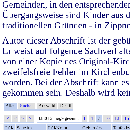
Gemeinden, in den entsprechende
Übergangsweise sind Kinder aus 
traditionellen Gründen - in Zippn
Autor dieser Abschrift ist der geb
Er weist auf folgende Sachverhalte
von einer Kopie des Original-Kirc
zweifelsfreie Fehler im Kirchenbuc
worden. Bei der Abschrift kann e
gekommen sein. Deshalb wird kein
Alles
Suchen
Auswahl
Detail
|<
<
>
>|
3380 Einträge gesamt:
1
4
7
10
13
16
Lfd-
Seite im
Lfd-Nr im
Geburt des
Taufe de