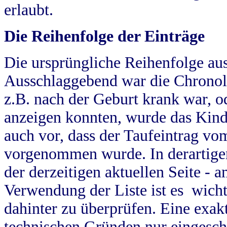
erlaubt.
Die Reihenfolge der Einträge
Die ursprüngliche Reihenfolge au
Ausschlaggebend war die Chronol
z.B. nach der Geburt krank war, od
anzeigen konnten, wurde das Kind
auch vor, dass der Taufeintrag vo
vorgenommen wurde. In derartigen
der derzeitigen aktuellen Seite -
Verwendung der Liste ist es wich
dahinter zu überprüfen. Eine exa
technischen Gründen nur eingesch