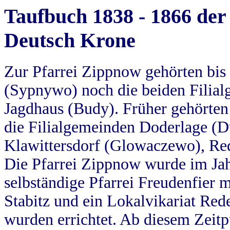
Taufbuch 1838 - 1866 der
Deutsch Krone
Zur Pfarrei Zippnow gehörten bi
(Sypnywo) noch die beiden Filial
Jagdhaus (Budy). Früher gehörten 
die Filialgemeinden Doderlage (D
Klawittersdorf (Glowaczewo), Red
Die Pfarrei Zippnow wurde im Jah
selbständige Pfarrei Freudenfier m
Stabitz und ein Lokalvikariat Red
wurden errichtet. Ab diesem Zeitp