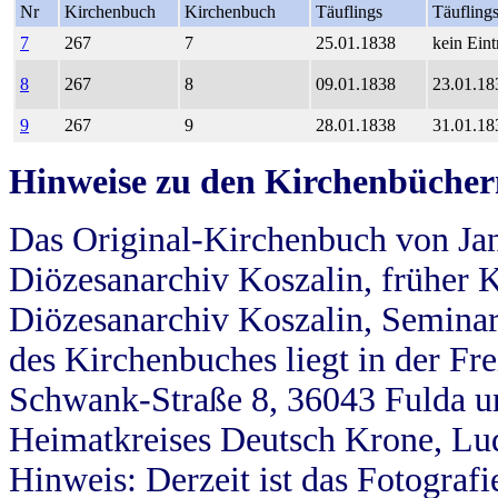
Nr
Kirchenbuch
Kirchenbuch
Täuflings
Täufling
7
267
7
25.01.1838
kein Eint
8
267
8
09.01.1838
23.01.18
9
267
9
28.01.1838
31.01.18
Hinweise zu den Kirchenbücher
Das Original-Kirchenbuch von Jan
Diözesanarchiv Koszalin, früher Kö
Diözesanarchiv Koszalin, Seminar
des Kirchenbuches liegt in der Fr
Schwank-Straße 8, 36043 Fulda u
Heimatkreises Deutsch Krone, Lu
Hinweis: Derzeit ist das Fotograf