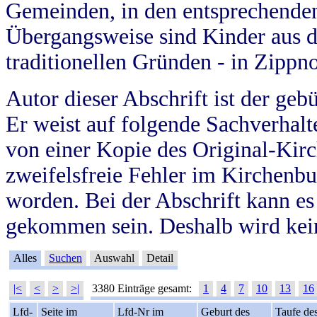
Gemeinden, in den entsprechende
Übergangsweise sind Kinder aus 
traditionellen Gründen - in Zippn
Autor dieser Abschrift ist der geb
Er weist auf folgende Sachverhalte
von einer Kopie des Original-Kirc
zweifelsfreie Fehler im Kirchenbuc
worden. Bei der Abschrift kann e
gekommen sein. Deshalb wird kein
Alles
Suchen
Auswahl
Detail
|<
<
>
>|
3380 Einträge gesamt:
1
4
7
10
13
16
Lfd-
Seite im
Lfd-Nr im
Geburt des
Taufe de