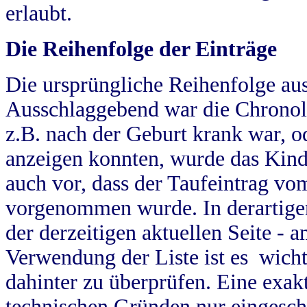
erlaubt.
Die Reihenfolge der Einträge
Die ursprüngliche Reihenfolge au
Ausschlaggebend war die Chronol
z.B. nach der Geburt krank war, od
anzeigen konnten, wurde das Kind
auch vor, dass der Taufeintrag vo
vorgenommen wurde. In derartigen
der derzeitigen aktuellen Seite -
Verwendung der Liste ist es wich
dahinter zu überprüfen. Eine exa
technischen Gründen nur eingesch