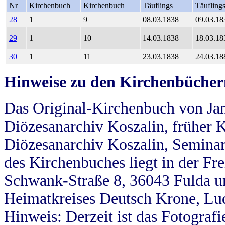
Nr
Kirchenbuch
Kirchenbuch
Täuflings
Täufling
28
1
9
08.03.1838
09.03.18
29
1
10
14.03.1838
18.03.18
30
1
11
23.03.1838
24.03.18
Hinweise zu den Kirchenbücher
Das Original-Kirchenbuch von Jan
Diözesanarchiv Koszalin, früher Kö
Diözesanarchiv Koszalin, Seminar
des Kirchenbuches liegt in der Fr
Schwank-Straße 8, 36043 Fulda u
Heimatkreises Deutsch Krone, Lu
Hinweis: Derzeit ist das Fotograf