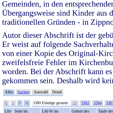
Gemeinden, in den entsprechende
Übergangsweise sind Kinder aus 
traditionellen Gründen - in Zippn
Autor dieser Abschrift ist der geb
Er weist auf folgende Sachverhalte
von einer Kopie des Original-Kirc
zweifelsfreie Fehler im Kirchenbuc
worden. Bei der Abschrift kann e
gekommen sein. Deshalb wird kein
Alles
Suchen
Auswahl
Detail
|<
<
>
>|
3380 Einträge gesamt:
<<
3361
3364
336
Lfd-
Seite im
Lfd-Nr im
Geburt des
Taufe de