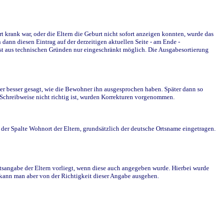
krank war, oder die Eltern die Geburt nicht sofort anzeigen konnten, wurde das
ann diesen Eintrag auf der derzeitigen aktuellen Seite - am Ende -
st aus technischen Gründen nur eingeschränkt möglich. Die Ausgabesortierung
r besser gesagt, wie die Bewohner ihn ausgesprochen haben. Später dann so
e Schreibweise nicht richtig ist, wurden Korrekturen vorgenommen.
r Spalte Wohnort der Eltern, grundsätzlich der deutsche Ortsname eingetragen.
rtsangabe der Eltern vorliegt, wenn diese auch angegeben wurde. Hierbei wurde
d kann man aber von der Richtigkeit dieser Angabe ausgehen.