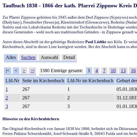
Taufbuch 1838 - 1866 der kath. Pfarrei Zippnow Kreis 
Zur Pfarrei Zippnow gehörten bis 1945 außer dem Dorf Zippnow (Sypnywo) noch d
(Dudylany), Freudenfier (Szwecja), Klawittersdorf (Glowaczewo), Rederitz (Nadarz
Stabitz und ein Lokalvikariat Rederitz mit der Tochterkirche in Doderlage wurd
diesen Gemeinden - wohl noch aus traditionellen Gründen - in Zippnow getauft 
Autor dieser Abschrift ist der gebürtige Rederitzer
Paul Lüdtke
aus Köln. Er weist
Kirchenbuch, sind in dieser Liste korrigiert worden. Bei der Abschrift kann es 
Alles
Suchen
Auswahl
Detail
|<
<
>
>|
3380 Einträge gesamt:
1
4
7
10
13
16
Lfd-Nr
Seite im Kirchenbuch
Lfd-Nr im Kirchenbuch
Geburt des
1
267
1
05.01.183
2
267
2
31.12.183
3
267
3
01.01.183
Hinweise zu den Kirchenbüchern
Das Original-Kirchenbuch von Januar 1838 bis 1866, befindet sich im Diözesanarch
Freien Prälatur Schneidemühl, Josef-Schwank-Straße 8, 36043 Fulda und im Archi