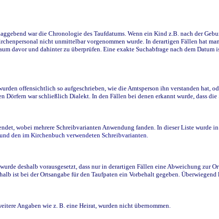
ggebend war die Chronologie des Taufdatums. Wenn ein Kind z.B. nach der Geburt 
rchenpersonal nicht unmittelbar vorgenommen wurde. In derartigen Fällen hat man d
raum davor und dahinter zu überprüfen. Eine exakte Suchabfrage nach dem Datum i
den offensichtlich so aufgeschrieben, wie die Amtsperson ihn verstanden hat, ode
n Dörfern war schließlich Dialekt. In den Fällen bei denen erkannt wurde, dass di
t, wobei mehrere Schreibvarianten Anwendung fanden. In dieser Liste wurde in de
n und den im Kirchenbuch verwendeten Schreibvarianten.
wurde deshalb vorausgesetzt, dass nur in derartigen Fällen eine Abweichung zur O
eshalb ist bei der Ortsangabe für den Taufpaten ein Vorbehalt gegeben. Überwiegen
weitere Angaben wie z. B. eine Heirat, wurden nicht übernommen.