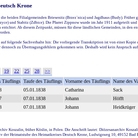
Deutsch Krone
ie beiden Filialgemeinden Briesenitz (Brzez`nica) und Jagdhaus (Budy). Früher g
yce) und Stabitz (Zdbice). Die Pfarrei Zippnow wurde im Jahr 1911 aufgeteilt und e
en errichtet. Ab diesem Zeitpunkt, müssen für diese ländlichen Gemeinden, in den
worden.
 auf folgende Sachverhalte hin: Die vorliegende Transkription ist von einer Kopie 
aber dennoch zu Übertragungsfehlern gekommen sein. Deshalb wird kein Anspruch auf 
19
22
25
28
>>
 Täuflings
Taufe des Täuflings
Vorname des Täuflings
Name des Va
8
05.01.1838
Catharina
Sack
7
07.01.1838
Johann
Höfft
8
07.01.1838
Johann
Heidkrüger
iv Koszalin, früher Köslin, in Polen. Die Anschrift lautet: Diözesanarchiv Koszal
v der Heimatstube des Heimatkreises Deutsch Krone, Ludwigsweg 10, 49152 Bad Ess