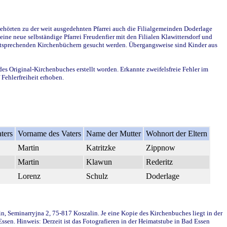
ehörten zu der weit ausgedehnten Pfarrei auch die Filialgemeinden Doderlage
ine neue selbständige Pfarrei Freudenfier mit den Filialen Klawittersdorf und
 entsprechenden Kirchenbüchern gesucht werden. Übergangsweise sind Kinder aus
des Original-Kirchenbuches erstellt worden. Erkannte zweifelsfreie Fehler im
Fehlerfreiheit erhoben.
ters
Vorname des Vaters
Name der Mutter
Wohnort der Eltern
Martin
Katritzke
Zippnow
Martin
Klawun
Rederitz
Lorenz
Schulz
Doderlage
in, Seminarryjna 2, 75-817 Koszalin. Je eine Kopie des Kirchenbuches liegt in der
en. Hinweis: Derzeit ist das Fotografieren in der Heimatstube in Bad Essen