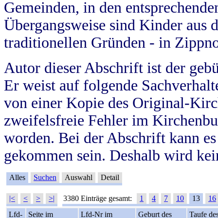
Gemeinden, in den entsprechende
Übergangsweise sind Kinder aus 
traditionellen Gründen - in Zippn
Autor dieser Abschrift ist der geb
Er weist auf folgende Sachverhalte
von einer Kopie des Original-Kirc
zweifelsfreie Fehler im Kirchenbuc
worden. Bei der Abschrift kann e
gekommen sein. Deshalb wird kein
Alles
Suchen
Auswahl
Detail
|<
<
>
>|
3380 Einträge gesamt:
1
4
7
10
13
16
Lfd-
Seite im
Lfd-Nr im
Geburt des
Taufe de