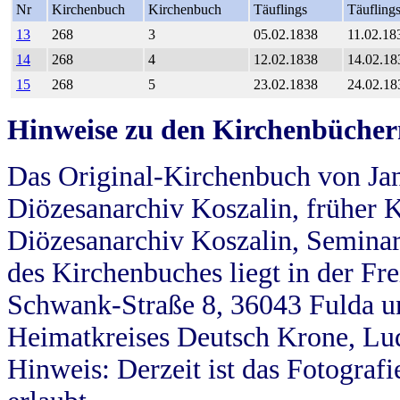
Nr
Kirchenbuch
Kirchenbuch
Täuflings
Täufling
13
268
3
05.02.1838
11.02.18
14
268
4
12.02.1838
14.02.18
15
268
5
23.02.1838
24.02.18
Hinweise zu den Kirchenbücher
Das Original-Kirchenbuch von Jan
Diözesanarchiv Koszalin, früher Kö
Diözesanarchiv Koszalin, Seminar
des Kirchenbuches liegt in der Fr
Schwank-Straße 8, 36043 Fulda u
Heimatkreises Deutsch Krone, Lu
Hinweis: Derzeit ist das Fotograf