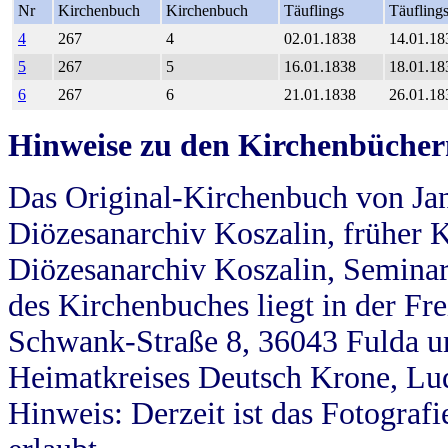
Nr
Kirchenbuch
Kirchenbuch
Täuflings
Täufling
4
267
4
02.01.1838
14.01.18
5
267
5
16.01.1838
18.01.18
6
267
6
21.01.1838
26.01.18
Hinweise zu den Kirchenbücher
Das Original-Kirchenbuch von Jan
Diözesanarchiv Koszalin, früher Kö
Diözesanarchiv Koszalin, Seminar
des Kirchenbuches liegt in der Fr
Schwank-Straße 8, 36043 Fulda u
Heimatkreises Deutsch Krone, Lu
Hinweis: Derzeit ist das Fotograf