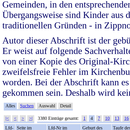
Gemeinden, in den entsprechende
Übergangsweise sind Kinder aus 
traditionellen Gründen - in Zippn
Autor dieser Abschrift ist der geb
Er weist auf folgende Sachverhalte
von einer Kopie des Original-Kirc
zweifelsfreie Fehler im Kirchenbuc
worden. Bei der Abschrift kann e
gekommen sein. Deshalb wird kein
Alles
Suchen
Auswahl
Detail
|<
<
>
>|
3380 Einträge gesamt:
1
4
7
10
13
16
Lfd-
Seite im
Lfd-Nr im
Geburt des
Taufe de