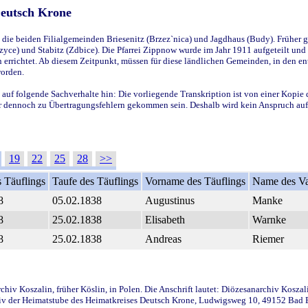
Deutsch Krone
ie beiden Filialgemeinden Briesenitz (Brzez`nica) und Jagdhaus (Budy). Früher g
yce) und Stabitz (Zdbice). Die Pfarrei Zippnow wurde im Jahr 1911 aufgeteilt und e
en errichtet. Ab diesem Zeitpunkt, müssen für diese ländlichen Gemeinden, in den
worden.
 auf folgende Sachverhalte hin: Die vorliegende Transkription ist von einer Kopie 
aber dennoch zu Übertragungsfehlern gekommen sein. Deshalb wird kein Anspruch auf 
19
22
25
28
>>
 Täuflings
Taufe des Täuflings
Vorname des Täuflings
Name des Va
8
05.02.1838
Augustinus
Manke
8
25.02.1838
Elisabeth
Warnke
8
25.02.1838
Andreas
Riemer
iv Koszalin, früher Köslin, in Polen. Die Anschrift lautet: Diözesanarchiv Koszal
v der Heimatstube des Heimatkreises Deutsch Krone, Ludwigsweg 10, 49152 Bad Ess