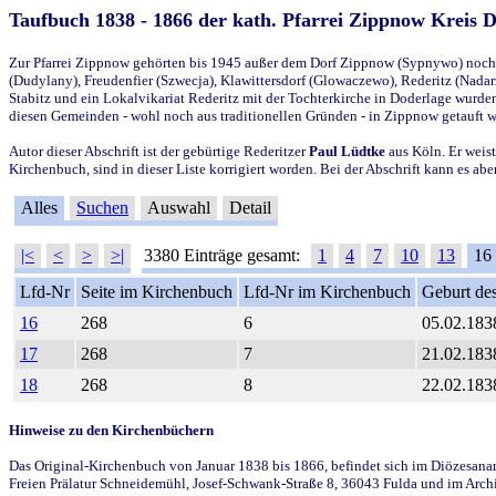
Taufbuch 1838 - 1866 der kath. Pfarrei Zippnow Kreis 
Zur Pfarrei Zippnow gehörten bis 1945 außer dem Dorf Zippnow (Sypnywo) noch d
(Dudylany), Freudenfier (Szwecja), Klawittersdorf (Glowaczewo), Rederitz (Nadarz
Stabitz und ein Lokalvikariat Rederitz mit der Tochterkirche in Doderlage wurd
diesen Gemeinden - wohl noch aus traditionellen Gründen - in Zippnow getauft 
Autor dieser Abschrift ist der gebürtige Rederitzer
Paul Lüdtke
aus Köln. Er weist
Kirchenbuch, sind in dieser Liste korrigiert worden. Bei der Abschrift kann es 
Alles
Suchen
Auswahl
Detail
|<
<
>
>|
3380 Einträge gesamt:
1
4
7
10
13
16
Lfd-Nr
Seite im Kirchenbuch
Lfd-Nr im Kirchenbuch
Geburt des
16
268
6
05.02.183
17
268
7
21.02.183
18
268
8
22.02.183
Hinweise zu den Kirchenbüchern
Das Original-Kirchenbuch von Januar 1838 bis 1866, befindet sich im Diözesanarch
Freien Prälatur Schneidemühl, Josef-Schwank-Straße 8, 36043 Fulda und im Archi