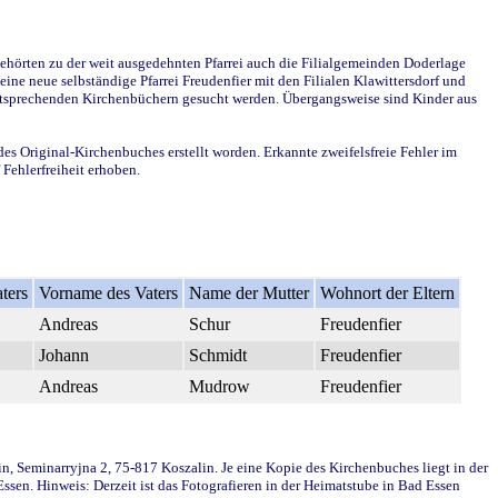
ehörten zu der weit ausgedehnten Pfarrei auch die Filialgemeinden Doderlage
ine neue selbständige Pfarrei Freudenfier mit den Filialen Klawittersdorf und
 entsprechenden Kirchenbüchern gesucht werden. Übergangsweise sind Kinder aus
des Original-Kirchenbuches erstellt worden. Erkannte zweifelsfreie Fehler im
Fehlerfreiheit erhoben.
ters
Vorname des Vaters
Name der Mutter
Wohnort der Eltern
Andreas
Schur
Freudenfier
Johann
Schmidt
Freudenfier
Andreas
Mudrow
Freudenfier
in, Seminarryjna 2, 75-817 Koszalin. Je eine Kopie des Kirchenbuches liegt in der
en. Hinweis: Derzeit ist das Fotografieren in der Heimatstube in Bad Essen