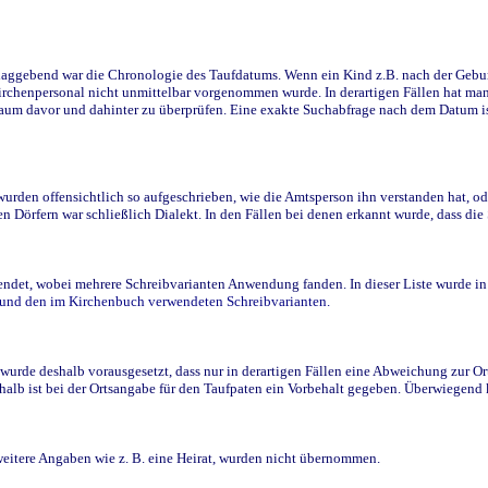
ggebend war die Chronologie des Taufdatums. Wenn ein Kind z.B. nach der Geburt 
rchenpersonal nicht unmittelbar vorgenommen wurde. In derartigen Fällen hat man d
raum davor und dahinter zu überprüfen. Eine exakte Suchabfrage nach dem Datum i
den offensichtlich so aufgeschrieben, wie die Amtsperson ihn verstanden hat, ode
n Dörfern war schließlich Dialekt. In den Fällen bei denen erkannt wurde, dass di
t, wobei mehrere Schreibvarianten Anwendung fanden. In dieser Liste wurde in de
n und den im Kirchenbuch verwendeten Schreibvarianten.
wurde deshalb vorausgesetzt, dass nur in derartigen Fällen eine Abweichung zur O
eshalb ist bei der Ortsangabe für den Taufpaten ein Vorbehalt gegeben. Überwiegen
weitere Angaben wie z. B. eine Heirat, wurden nicht übernommen.