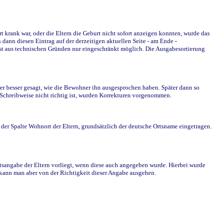
krank war, oder die Eltern die Geburt nicht sofort anzeigen konnten, wurde das
ann diesen Eintrag auf der derzeitigen aktuellen Seite - am Ende -
st aus technischen Gründen nur eingeschränkt möglich. Die Ausgabesortierung
r besser gesagt, wie die Bewohner ihn ausgesprochen haben. Später dann so
e Schreibweise nicht richtig ist, wurden Korrekturen vorgenommen.
r Spalte Wohnort der Eltern, grundsätzlich der deutsche Ortsname eingetragen.
rtsangabe der Eltern vorliegt, wenn diese auch angegeben wurde. Hierbei wurde
d kann man aber von der Richtigkeit dieser Angabe ausgehen.