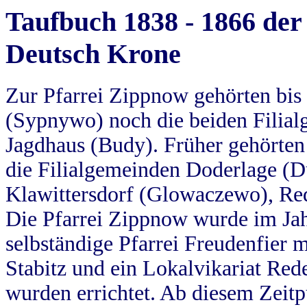
Taufbuch 1838 - 1866 der
Deutsch Krone
Zur Pfarrei Zippnow gehörten bi
(Sypnywo) noch die beiden Filial
Jagdhaus (Budy). Früher gehörten 
die Filialgemeinden Doderlage (D
Klawittersdorf (Glowaczewo), Red
Die Pfarrei Zippnow wurde im Jah
selbständige Pfarrei Freudenfier m
Stabitz und ein Lokalvikariat Red
wurden errichtet. Ab diesem Zeitp