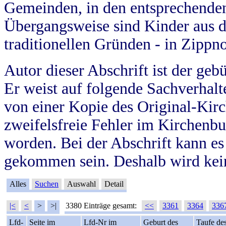
Gemeinden, in den entsprechende
Übergangsweise sind Kinder aus 
traditionellen Gründen - in Zippn
Autor dieser Abschrift ist der geb
Er weist auf folgende Sachverhalte
von einer Kopie des Original-Kirc
zweifelsfreie Fehler im Kirchenbuc
worden. Bei der Abschrift kann e
gekommen sein. Deshalb wird kein
Alles
Suchen
Auswahl
Detail
|<
<
>
>|
3380 Einträge gesamt:
<<
3361
3364
336
Lfd-
Seite im
Lfd-Nr im
Geburt des
Taufe de