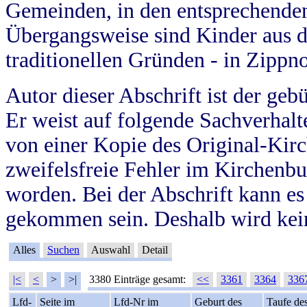
Gemeinden, in den entsprechende
Übergangsweise sind Kinder aus 
traditionellen Gründen - in Zippn
Autor dieser Abschrift ist der geb
Er weist auf folgende Sachverhalte
von einer Kopie des Original-Kirc
zweifelsfreie Fehler im Kirchenbuc
worden. Bei der Abschrift kann e
gekommen sein. Deshalb wird kein
Alles
Suchen
Auswahl
Detail
|<
<
>
>|
3380 Einträge gesamt:
<<
3361
3364
336
Lfd-
Seite im
Lfd-Nr im
Geburt des
Taufe de