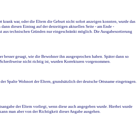
krank war, oder die Eltern die Geburt nicht sofort anzeigen konnten, wurde das
ann diesen Eintrag auf der derzeitigen aktuellen Seite - am Ende -
st aus technischen Gründen nur eingeschränkt möglich. Die Ausgabesortierung
r besser gesagt, wie die Bewohner ihn ausgesprochen haben. Später dann so
e Schreibweise nicht richtig ist, wurden Korrekturen vorgenommen.
r Spalte Wohnort der Eltern, grundsätzlich der deutsche Ortsname eingetragen.
rtsangabe der Eltern vorliegt, wenn diese auch angegeben wurde. Hierbei wurde
d kann man aber von der Richtigkeit dieser Angabe ausgehen.