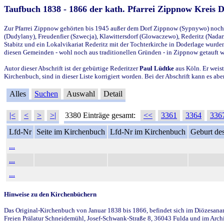
Taufbuch 1838 - 1866 der kath. Pfarrei Zippnow Kreis 
Zur Pfarrei Zippnow gehörten bis 1945 außer dem Dorf Zippnow (Sypnywo) noch d
(Dudylany), Freudenfier (Szwecja), Klawittersdorf (Glowaczewo), Rederitz (Nadarz
Stabitz und ein Lokalvikariat Rederitz mit der Tochterkirche in Doderlage wurd
diesen Gemeinden - wohl noch aus traditionellen Gründen - in Zippnow getauft 
Autor dieser Abschrift ist der gebürtige Rederitzer
Paul Lüdtke
aus Köln. Er weist
Kirchenbuch, sind in dieser Liste korrigiert worden. Bei der Abschrift kann es 
Alles
Suchen
Auswahl
Detail
|<
<
>
>|
3380 Einträge gesamt:
<<
3361
3364
336
Lfd-Nr
Seite im Kirchenbuch
Lfd-Nr im Kirchenbuch
Geburt des
...
...
...
Hinweise zu den Kirchenbüchern
Das Original-Kirchenbuch von Januar 1838 bis 1866, befindet sich im Diözesanarch
Freien Prälatur Schneidemühl, Josef-Schwank-Straße 8, 36043 Fulda und im Archi