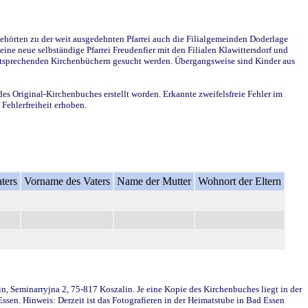
ehörten zu der weit ausgedehnten Pfarrei auch die Filialgemeinden Doderlage
ine neue selbständige Pfarrei Freudenfier mit den Filialen Klawittersdorf und
 entsprechenden Kirchenbüchern gesucht werden. Übergangsweise sind Kinder aus
des Original-Kirchenbuches erstellt worden. Erkannte zweifelsfreie Fehler im
Fehlerfreiheit erhoben.
ters
Vorname des Vaters
Name der Mutter
Wohnort der Eltern
in, Seminarryjna 2, 75-817 Koszalin. Je eine Kopie des Kirchenbuches liegt in der
en. Hinweis: Derzeit ist das Fotografieren in der Heimatstube in Bad Essen