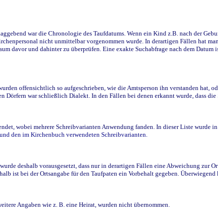
ggebend war die Chronologie des Taufdatums. Wenn ein Kind z.B. nach der Geburt 
rchenpersonal nicht unmittelbar vorgenommen wurde. In derartigen Fällen hat man d
raum davor und dahinter zu überprüfen. Eine exakte Suchabfrage nach dem Datum i
den offensichtlich so aufgeschrieben, wie die Amtsperson ihn verstanden hat, ode
n Dörfern war schließlich Dialekt. In den Fällen bei denen erkannt wurde, dass di
t, wobei mehrere Schreibvarianten Anwendung fanden. In dieser Liste wurde in de
n und den im Kirchenbuch verwendeten Schreibvarianten.
wurde deshalb vorausgesetzt, dass nur in derartigen Fällen eine Abweichung zur O
eshalb ist bei der Ortsangabe für den Taufpaten ein Vorbehalt gegeben. Überwiegen
weitere Angaben wie z. B. eine Heirat, wurden nicht übernommen.