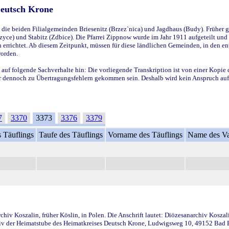
Deutsch Krone
ie beiden Filialgemeinden Briesenitz (Brzez`nica) und Jagdhaus (Budy). Früher g
yce) und Stabitz (Zdbice). Die Pfarrei Zippnow wurde im Jahr 1911 aufgeteilt und e
en errichtet. Ab diesem Zeitpunkt, müssen für diese ländlichen Gemeinden, in den
worden.
 auf folgende Sachverhalte hin: Die vorliegende Transkription ist von einer Kopie 
aber dennoch zu Übertragungsfehlern gekommen sein. Deshalb wird kein Anspruch auf 
7
3370
3373
3376
3379
 Täuflings
Taufe des Täuflings
Vorname des Täuflings
Name des Va
iv Koszalin, früher Köslin, in Polen. Die Anschrift lautet: Diözesanarchiv Koszal
v der Heimatstube des Heimatkreises Deutsch Krone, Ludwigsweg 10, 49152 Bad Ess