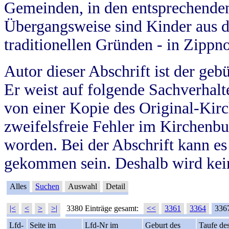
Gemeinden, in den entsprechende
Übergangsweise sind Kinder aus 
traditionellen Gründen - in Zippn
Autor dieser Abschrift ist der geb
Er weist auf folgende Sachverhalte
von einer Kopie des Original-Kirc
zweifelsfreie Fehler im Kirchenbuc
worden. Bei der Abschrift kann e
gekommen sein. Deshalb wird kein
Alles
Suchen
Auswahl
Detail
|<
<
>
>|
3380 Einträge gesamt:
<<
3361
3364
336
Lfd-
Seite im
Lfd-Nr im
Geburt des
Taufe de