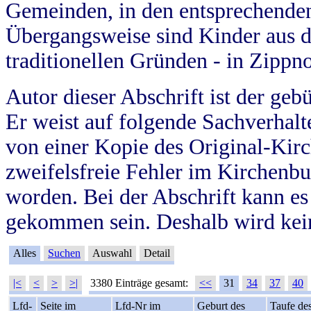
Gemeinden, in den entsprechende
Übergangsweise sind Kinder aus 
traditionellen Gründen - in Zippn
Autor dieser Abschrift ist der geb
Er weist auf folgende Sachverhalte
von einer Kopie des Original-Kirc
zweifelsfreie Fehler im Kirchenbuc
worden. Bei der Abschrift kann e
gekommen sein. Deshalb wird kein
Alles
Suchen
Auswahl
Detail
|<
<
>
>|
3380 Einträge gesamt:
<<
31
34
37
40
Lfd-
Seite im
Lfd-Nr im
Geburt des
Taufe de