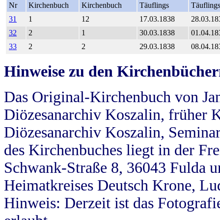
Nr
Kirchenbuch
Kirchenbuch
Täuflings
Täufling
31
1
12
17.03.1838
28.03.18
32
2
1
30.03.1838
01.04.18
33
2
2
29.03.1838
08.04.18
Hinweise zu den Kirchenbücher
Das Original-Kirchenbuch von Jan
Diözesanarchiv Koszalin, früher Kö
Diözesanarchiv Koszalin, Seminar
des Kirchenbuches liegt in der Fr
Schwank-Straße 8, 36043 Fulda u
Heimatkreises Deutsch Krone, Lu
Hinweis: Derzeit ist das Fotograf