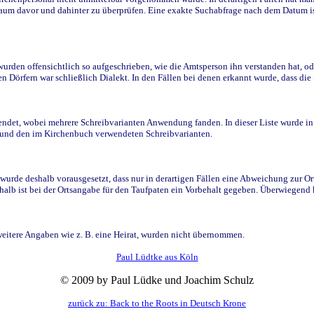
raum davor und dahinter zu überprüfen. Eine exakte Suchabfrage nach dem Datum i
den offensichtlich so aufgeschrieben, wie die Amtsperson ihn verstanden hat, ode
n Dörfern war schließlich Dialekt. In den Fällen bei denen erkannt wurde, dass di
t, wobei mehrere Schreibvarianten Anwendung fanden. In dieser Liste wurde in de
n und den im Kirchenbuch verwendeten Schreibvarianten.
wurde deshalb vorausgesetzt, dass nur in derartigen Fällen eine Abweichung zur O
eshalb ist bei der Ortsangabe für den Taufpaten ein Vorbehalt gegeben. Überwiegen
weitere Angaben wie z. B. eine Heirat, wurden nicht übernommen.
Paul Lüdtke aus Köln
© 2009 by Paul Lüdke und Joachim Schulz
zurück zu: Back to the Roots in Deutsch Krone