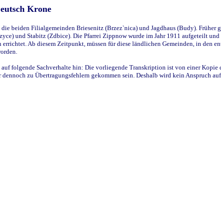
Deutsch Krone
ie beiden Filialgemeinden Briesenitz (Brzez`nica) und Jagdhaus (Budy). Früher g
yce) und Stabitz (Zdbice). Die Pfarrei Zippnow wurde im Jahr 1911 aufgeteilt und e
en errichtet. Ab diesem Zeitpunkt, müssen für diese ländlichen Gemeinden, in den
worden.
 auf folgende Sachverhalte hin: Die vorliegende Transkription ist von einer Kopie 
aber dennoch zu Übertragungsfehlern gekommen sein. Deshalb wird kein Anspruch auf 