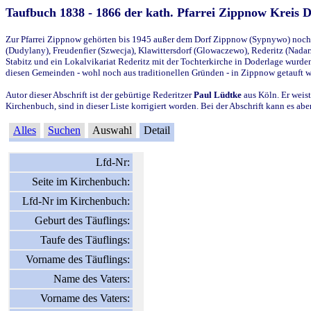
Taufbuch 1838 - 1866 der kath. Pfarrei Zippnow Kreis 
Zur Pfarrei Zippnow gehörten bis 1945 außer dem Dorf Zippnow (Sypnywo) noch d
(Dudylany), Freudenfier (Szwecja), Klawittersdorf (Glowaczewo), Rederitz (Nadarz
Stabitz und ein Lokalvikariat Rederitz mit der Tochterkirche in Doderlage wurd
diesen Gemeinden - wohl noch aus traditionellen Gründen - in Zippnow getauft 
Autor dieser Abschrift ist der gebürtige Rederitzer
Paul Lüdtke
aus Köln. Er weist
Kirchenbuch, sind in dieser Liste korrigiert worden. Bei der Abschrift kann es 
Alles
Suchen
Auswahl
Detail
Lfd-Nr:
Seite im Kirchenbuch:
Lfd-Nr im Kirchenbuch:
Geburt des Täuflings:
Taufe des Täuflings:
Vorname des Täuflings:
Name des Vaters:
Vorname des Vaters: