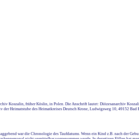
iv Koszalin, früher Köslin, in Polen. Die Anschrift lautet: Diözesanarchiv Koszal
v der Heimatstube des Heimatkreises Deutsch Krone, Ludwigsweg 10, 49152 Bad Ess
ggebend war die Chronologie des Taufdatums. Wenn ein Kind z.B. nach der Geburt 
rchenpersonal nicht unmittelbar vorgenommen wurde. In derartigen Fällen hat man d