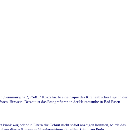
in, Seminarryjna 2, 75-817 Koszalin. Je eine Kopie des Kirchenbuches liegt in der
en. Hinweis: Derzeit ist das Fotografieren in der Heimatstube in Bad Essen
krank war, oder die Eltern die Geburt nicht sofort anzeigen konnten, wurde das
ann diesen Eintrag auf der derzeitigen aktuellen Seite - am Ende -