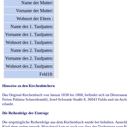
Name der Mutter:
Vorname der Mutter:
Wohnort der Eltern :
Name des 1. Taufpaten:
Vorname des 1. Taufpaten:
Wohnort des 1. Taufpaten:
Name des 2. Taufpaten:
Vorname des 2. Taufpaten:
Wohnort des 2. Taufpaten:
Feld18:
Hinweise zu den Kirchenbüchern
Das Original-Kirchenbuch von Januar 1838 bis 1866, befindet sich im Diözesanarch
Freien Prälatur Schneidemühl, Josef-Schwank-Straße 8, 36043 Fulda und im Archi
erlaubt.
Die Reihenfolge der Einträge
Die ursprüngliche Reihenfolge aus dem Kirchenbuch wurde bei behalten. Ausschla
Kind eben später getauft. Manchmal kam es auch vor, dass der Taufeintrag vom Ki