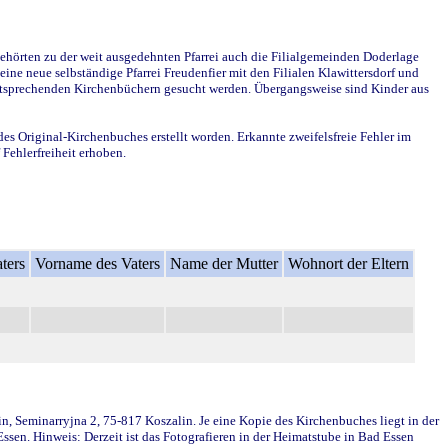
ehörten zu der weit ausgedehnten Pfarrei auch die Filialgemeinden Doderlage
ine neue selbständige Pfarrei Freudenfier mit den Filialen Klawittersdorf und
 entsprechenden Kirchenbüchern gesucht werden. Übergangsweise sind Kinder aus
des Original-Kirchenbuches erstellt worden. Erkannte zweifelsfreie Fehler im
Fehlerfreiheit erhoben.
ters
Vorname des Vaters
Name der Mutter
Wohnort der Eltern
in, Seminarryjna 2, 75-817 Koszalin. Je eine Kopie des Kirchenbuches liegt in der
en. Hinweis: Derzeit ist das Fotografieren in der Heimatstube in Bad Essen