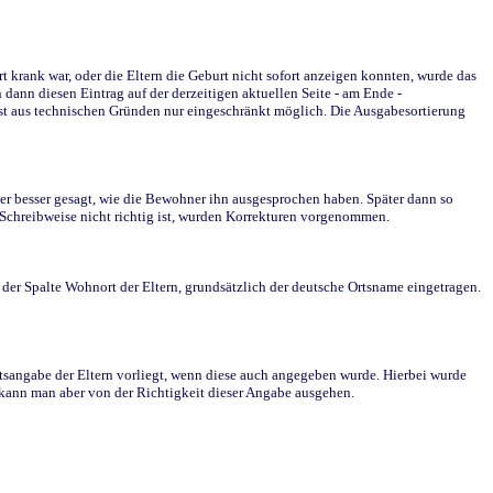
krank war, oder die Eltern die Geburt nicht sofort anzeigen konnten, wurde das
ann diesen Eintrag auf der derzeitigen aktuellen Seite - am Ende -
st aus technischen Gründen nur eingeschränkt möglich. Die Ausgabesortierung
r besser gesagt, wie die Bewohner ihn ausgesprochen haben. Später dann so
e Schreibweise nicht richtig ist, wurden Korrekturen vorgenommen.
r Spalte Wohnort der Eltern, grundsätzlich der deutsche Ortsname eingetragen.
rtsangabe der Eltern vorliegt, wenn diese auch angegeben wurde. Hierbei wurde
d kann man aber von der Richtigkeit dieser Angabe ausgehen.