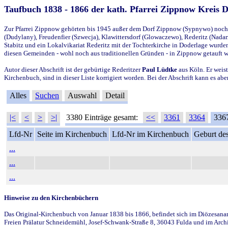
Taufbuch 1838 - 1866 der kath. Pfarrei Zippnow Kreis 
Zur Pfarrei Zippnow gehörten bis 1945 außer dem Dorf Zippnow (Sypnywo) noch d
(Dudylany), Freudenfier (Szwecja), Klawittersdorf (Glowaczewo), Rederitz (Nadarz
Stabitz und ein Lokalvikariat Rederitz mit der Tochterkirche in Doderlage wurd
diesen Gemeinden - wohl noch aus traditionellen Gründen - in Zippnow getauft 
Autor dieser Abschrift ist der gebürtige Rederitzer
Paul Lüdtke
aus Köln. Er weist
Kirchenbuch, sind in dieser Liste korrigiert worden. Bei der Abschrift kann es 
Alles
Suchen
Auswahl
Detail
|<
<
>
>|
3380 Einträge gesamt:
<<
3361
3364
336
Lfd-Nr
Seite im Kirchenbuch
Lfd-Nr im Kirchenbuch
Geburt des
...
...
...
Hinweise zu den Kirchenbüchern
Das Original-Kirchenbuch von Januar 1838 bis 1866, befindet sich im Diözesanarch
Freien Prälatur Schneidemühl, Josef-Schwank-Straße 8, 36043 Fulda und im Archi