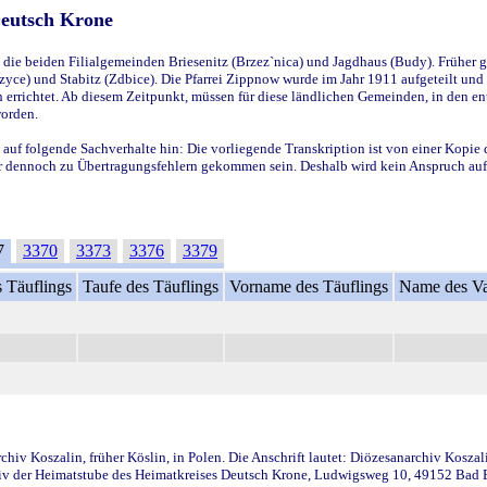
Deutsch Krone
ie beiden Filialgemeinden Briesenitz (Brzez`nica) und Jagdhaus (Budy). Früher g
yce) und Stabitz (Zdbice). Die Pfarrei Zippnow wurde im Jahr 1911 aufgeteilt und e
en errichtet. Ab diesem Zeitpunkt, müssen für diese ländlichen Gemeinden, in den
worden.
 auf folgende Sachverhalte hin: Die vorliegende Transkription ist von einer Kopie 
aber dennoch zu Übertragungsfehlern gekommen sein. Deshalb wird kein Anspruch auf 
7
3370
3373
3376
3379
 Täuflings
Taufe des Täuflings
Vorname des Täuflings
Name des Va
iv Koszalin, früher Köslin, in Polen. Die Anschrift lautet: Diözesanarchiv Koszal
v der Heimatstube des Heimatkreises Deutsch Krone, Ludwigsweg 10, 49152 Bad Ess