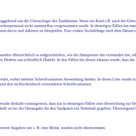
ggebend war die Chronologie des Taufdatums. Wenn ein Kind z.B. nach der Geburt 
rchenpersonal nicht unmittelbar vorgenommen wurde. In derartigen Fällen hat man d
raum davor und dahinter zu überprüfen. Eine exakte Suchabfrage nach dem Datum i
den offensichtlich so aufgeschrieben, wie die Amtsperson ihn verstanden hat, ode
n Dörfern war schließlich Dialekt. In den Fällen bei denen erkannt wurde, dass di
t, wobei mehrere Schreibvarianten Anwendung fanden. In dieser Liste wurde in de
n und den im Kirchenbuch verwendeten Schreibvarianten.
wurde deshalb vorausgesetzt, dass nur in derartigen Fällen eine Abweichung zur O
eshalb ist bei der Ortsangabe für den Taufpaten ein Vorbehalt gegeben. Überwiegen
weitere Angaben wie z. B. eine Heirat, wurden nicht übernommen.