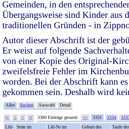
Gemeinden, in den entsprechende
Übergangsweise sind Kinder aus 
traditionellen Gründen - in Zippn
Autor dieser Abschrift ist der geb
Er weist auf folgende Sachverhalte
von einer Kopie des Original-Kirc
zweifelsfreie Fehler im Kirchenbuc
worden. Bei der Abschrift kann e
gekommen sein. Deshalb wird kein
Alles
Suchen
Auswahl
Detail
|<
<
>
>|
3380 Einträge gesamt:
<<
3331
3334
333
Lfd-
Seite im
Lfd-Nr im
Geburt des
Taufe de