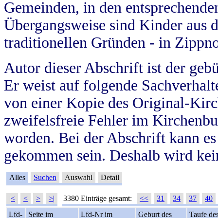
Gemeinden, in den entsprechende
Übergangsweise sind Kinder aus 
traditionellen Gründen - in Zippn
Autor dieser Abschrift ist der geb
Er weist auf folgende Sachverhalte
von einer Kopie des Original-Kirc
zweifelsfreie Fehler im Kirchenbuc
worden. Bei der Abschrift kann e
gekommen sein. Deshalb wird kein
Alles
Suchen
Auswahl
Detail
|<
<
>
>|
3380 Einträge gesamt:
<<
31
34
37
40
Lfd-
Seite im
Lfd-Nr im
Geburt des
Taufe de