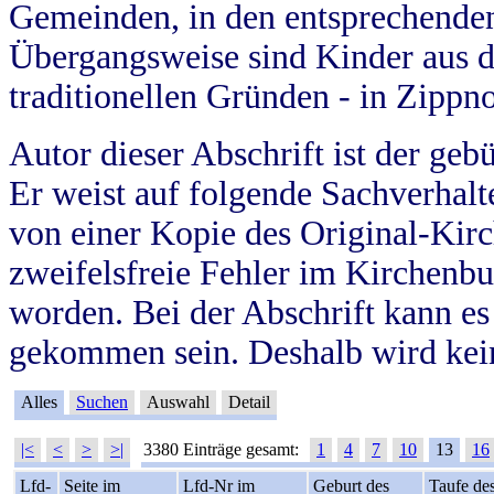
Gemeinden, in den entsprechende
Übergangsweise sind Kinder aus 
traditionellen Gründen - in Zippn
Autor dieser Abschrift ist der geb
Er weist auf folgende Sachverhalte
von einer Kopie des Original-Kirc
zweifelsfreie Fehler im Kirchenbuc
worden. Bei der Abschrift kann e
gekommen sein. Deshalb wird kein
Alles
Suchen
Auswahl
Detail
|<
<
>
>|
3380 Einträge gesamt:
1
4
7
10
13
16
Lfd-
Seite im
Lfd-Nr im
Geburt des
Taufe de