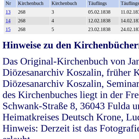
Nr
Kirchenbuch
Kirchenbuch
Täuflings
Täufling
13
268
3
05.02.1838
11.02.18
14
268
4
12.02.1838
14.02.18
15
268
5
23.02.1838
24.02.18
Hinweise zu den Kirchenbücher
Das Original-Kirchenbuch von Jan
Diözesanarchiv Koszalin, früher Kö
Diözesanarchiv Koszalin, Seminar
des Kirchenbuches liegt in der Fr
Schwank-Straße 8, 36043 Fulda u
Heimatkreises Deutsch Krone, Lu
Hinweis: Derzeit ist das Fotograf