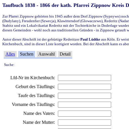
Taufbuch 1838 - 1866 der kath. Pfarrei Zippnow Kreis 
Zur Pfarrei Zippnow gehörten bis 1945 außer dem Dorf Zippnow (Sypnywo) noch d
(Dudylany), Freudenfier (Szwecja), Klawittersdorf (Glowaczewo), Rederitz (Nadarz
Stabitz und ein Lokalvikariat Rederitz mit der Tochterkirche in Doderlage wurd
diesen Gemeinden - wohl noch aus traditionellen Gründen - in Zippnow getauft 
Autor dieser Abschrift ist der gebürtige Rederitzer
Paul Lüdtke
aus Köln. Er weist
Kirchenbuch, sind in dieser Liste korrigiert worden. Bei der Abschrift kann es 
Alles
Suchen
Auswahl
Detail
Suche:
Lfd-Nr im Kirchenbuch:
Geburt des Täuflings:
Taufe des Täuflings:
Vorname des Täuflings:
Name des Vaters:
Name der Mutter: