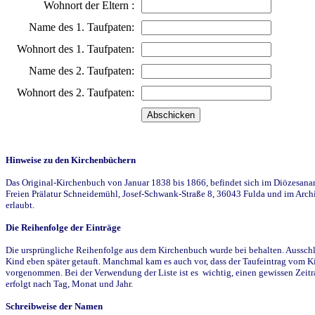
Wohnort der Eltern :
Name des 1. Taufpaten:
Wohnort des 1. Taufpaten:
Name des 2. Taufpaten:
Wohnort des 2. Taufpaten:
Hinweise zu den Kirchenbüchern
Das Original-Kirchenbuch von Januar 1838 bis 1866, befindet sich im Diözesanarch
Freien Prälatur Schneidemühl, Josef-Schwank-Straße 8, 36043 Fulda und im Archi
erlaubt.
Die Reihenfolge der Einträge
Die ursprüngliche Reihenfolge aus dem Kirchenbuch wurde bei behalten. Ausschla
Kind eben später getauft. Manchmal kam es auch vor, dass der Taufeintrag vom Ki
vorgenommen. Bei der Verwendung der Liste ist es wichtig, einen gewissen Zeit
erfolgt nach Tag, Monat und Jahr.
Schreibweise der Namen