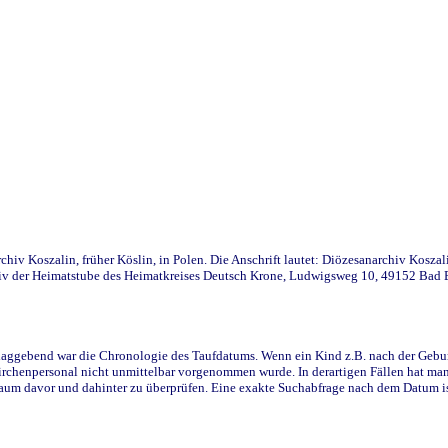
iv Koszalin, früher Köslin, in Polen. Die Anschrift lautet: Diözesanarchiv Koszal
v der Heimatstube des Heimatkreises Deutsch Krone, Ludwigsweg 10, 49152 Bad Ess
ggebend war die Chronologie des Taufdatums. Wenn ein Kind z.B. nach der Geburt 
rchenpersonal nicht unmittelbar vorgenommen wurde. In derartigen Fällen hat man d
raum davor und dahinter zu überprüfen. Eine exakte Suchabfrage nach dem Datum i