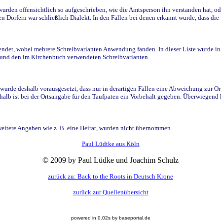
den offensichtlich so aufgeschrieben, wie die Amtsperson ihn verstanden hat, ode
n Dörfern war schließlich Dialekt. In den Fällen bei denen erkannt wurde, dass di
t, wobei mehrere Schreibvarianten Anwendung fanden. In dieser Liste wurde in de
n und den im Kirchenbuch verwendeten Schreibvarianten.
wurde deshalb vorausgesetzt, dass nur in derartigen Fällen eine Abweichung zur O
eshalb ist bei der Ortsangabe für den Taufpaten ein Vorbehalt gegeben. Überwiegen
weitere Angaben wie z. B. eine Heirat, wurden nicht übernommen.
Paul Lüdtke aus Köln
© 2009 by Paul Lüdke und Joachim Schulz
zurück zu: Back to the Roots in Deutsch Krone
zurück zur Quellenübersicht
powered in 0.02s by baseportal.de