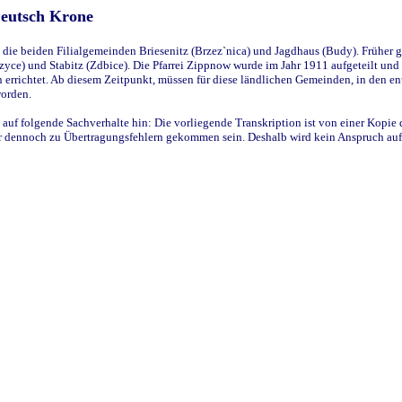
Deutsch Krone
ie beiden Filialgemeinden Briesenitz (Brzez`nica) und Jagdhaus (Budy). Früher g
yce) und Stabitz (Zdbice). Die Pfarrei Zippnow wurde im Jahr 1911 aufgeteilt und e
en errichtet. Ab diesem Zeitpunkt, müssen für diese ländlichen Gemeinden, in den
worden.
 auf folgende Sachverhalte hin: Die vorliegende Transkription ist von einer Kopie 
aber dennoch zu Übertragungsfehlern gekommen sein. Deshalb wird kein Anspruch auf 