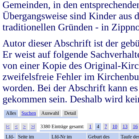
Gemeinden, in den entsprechende
Übergangsweise sind Kinder aus 
traditionellen Gründen - in Zippn
Autor dieser Abschrift ist der geb
Er weist auf folgende Sachverhalte
von einer Kopie des Original-Kirc
zweifelsfreie Fehler im Kirchenbuc
worden. Bei der Abschrift kann e
gekommen sein. Deshalb wird kein
Alles
Suchen
Auswahl
Detail
|<
<
>
>|
3380 Einträge gesamt:
1
4
7
10
13
16
Lfd-
Seite im
Lfd-Nr im
Geburt des
Taufe de