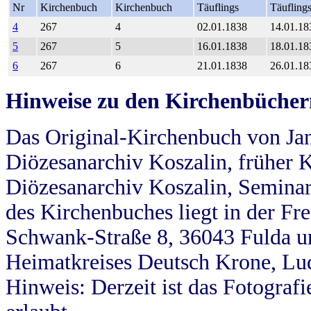
Nr
Kirchenbuch
Kirchenbuch
Täuflings
Täufling
4
267
4
02.01.1838
14.01.18
5
267
5
16.01.1838
18.01.18
6
267
6
21.01.1838
26.01.18
Hinweise zu den Kirchenbücher
Das Original-Kirchenbuch von Jan
Diözesanarchiv Koszalin, früher Kö
Diözesanarchiv Koszalin, Seminar
des Kirchenbuches liegt in der Fr
Schwank-Straße 8, 36043 Fulda u
Heimatkreises Deutsch Krone, Lu
Hinweis: Derzeit ist das Fotograf