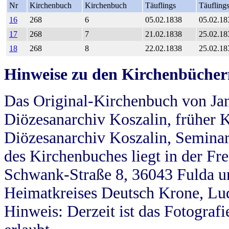
Nr
Kirchenbuch
Kirchenbuch
Täuflings
Täufling
16
268
6
05.02.1838
05.02.18
17
268
7
21.02.1838
25.02.18
18
268
8
22.02.1838
25.02.18
Hinweise zu den Kirchenbücher
Das Original-Kirchenbuch von Jan
Diözesanarchiv Koszalin, früher Kö
Diözesanarchiv Koszalin, Seminar
des Kirchenbuches liegt in der Fr
Schwank-Straße 8, 36043 Fulda u
Heimatkreises Deutsch Krone, Lu
Hinweis: Derzeit ist das Fotograf