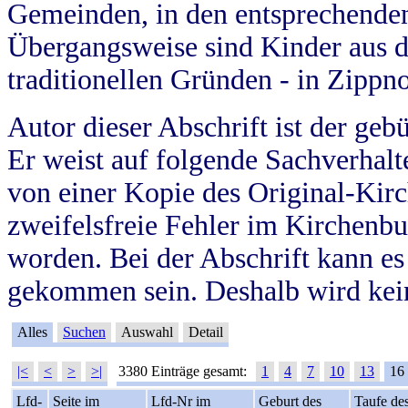
Gemeinden, in den entsprechende
Übergangsweise sind Kinder aus 
traditionellen Gründen - in Zippn
Autor dieser Abschrift ist der geb
Er weist auf folgende Sachverhalte
von einer Kopie des Original-Kirc
zweifelsfreie Fehler im Kirchenbuc
worden. Bei der Abschrift kann e
gekommen sein. Deshalb wird kein
Alles
Suchen
Auswahl
Detail
|<
<
>
>|
3380 Einträge gesamt:
1
4
7
10
13
16
Lfd-
Seite im
Lfd-Nr im
Geburt des
Taufe de