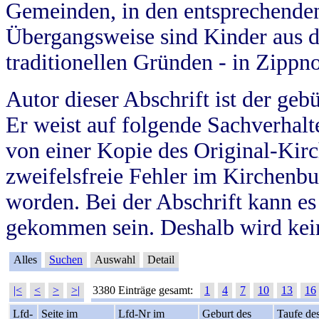
Gemeinden, in den entsprechende
Übergangsweise sind Kinder aus 
traditionellen Gründen - in Zippn
Autor dieser Abschrift ist der geb
Er weist auf folgende Sachverhalte
von einer Kopie des Original-Kirc
zweifelsfreie Fehler im Kirchenbuc
worden. Bei der Abschrift kann e
gekommen sein. Deshalb wird kein
Alles
Suchen
Auswahl
Detail
|<
<
>
>|
3380 Einträge gesamt:
1
4
7
10
13
16
Lfd-
Seite im
Lfd-Nr im
Geburt des
Taufe de