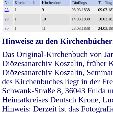
Nr
Kirchenbuch
Kirchenbuch
Täuflings
Täufling
28
1
9
08.03.1838
09.03.18
29
1
10
14.03.1838
18.03.18
30
1
11
23.03.1838
24.03.18
Hinweise zu den Kirchenbücher
Das Original-Kirchenbuch von Jan
Diözesanarchiv Koszalin, früher Kö
Diözesanarchiv Koszalin, Seminar
des Kirchenbuches liegt in der Fr
Schwank-Straße 8, 36043 Fulda u
Heimatkreises Deutsch Krone, Lu
Hinweis: Derzeit ist das Fotograf