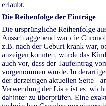
erlaubt.
Die Reihenfolge der Einträge
Die ursprüngliche Reihenfolge au
Ausschlaggebend war die Chronol
z.B. nach der Geburt krank war, od
anzeigen konnten, wurde das Kind
auch vor, dass der Taufeintrag vo
vorgenommen wurde. In derartigen
der derzeitigen aktuellen Seite -
Verwendung der Liste ist es wich
dahinter zu überprüfen. Eine exa
technischen Gründen nur eingesch