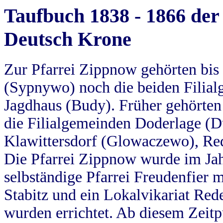
Taufbuch 1838 - 1866 der
Deutsch Krone
Zur Pfarrei Zippnow gehörten bi
(Sypnywo) noch die beiden Filial
Jagdhaus (Budy). Früher gehörten 
die Filialgemeinden Doderlage (D
Klawittersdorf (Glowaczewo), Red
Die Pfarrei Zippnow wurde im Jah
selbständige Pfarrei Freudenfier m
Stabitz und ein Lokalvikariat Red
wurden errichtet. Ab diesem Zeitp