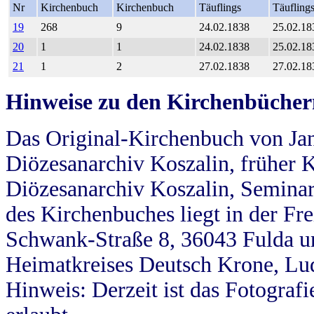
Nr
Kirchenbuch
Kirchenbuch
Täuflings
Täufling
19
268
9
24.02.1838
25.02.18
20
1
1
24.02.1838
25.02.18
21
1
2
27.02.1838
27.02.18
Hinweise zu den Kirchenbücher
Das Original-Kirchenbuch von Jan
Diözesanarchiv Koszalin, früher Kö
Diözesanarchiv Koszalin, Seminar
des Kirchenbuches liegt in der Fr
Schwank-Straße 8, 36043 Fulda u
Heimatkreises Deutsch Krone, Lu
Hinweis: Derzeit ist das Fotograf