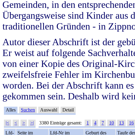
Gemeinden, in den entsprechende
Übergangsweise sind Kinder aus 
traditionellen Gründen - in Zippn
Autor dieser Abschrift ist der geb
Er weist auf folgende Sachverhalte
von einer Kopie des Original-Kirc
zweifelsfreie Fehler im Kirchenbuc
worden. Bei der Abschrift kann e
gekommen sein. Deshalb wird kein
Alles
Suchen
Auswahl
Detail
|<
<
>
>|
3380 Einträge gesamt:
1
4
7
10
13
16
Lfd-
Seite im
Lfd-Nr im
Geburt des
Taufe de