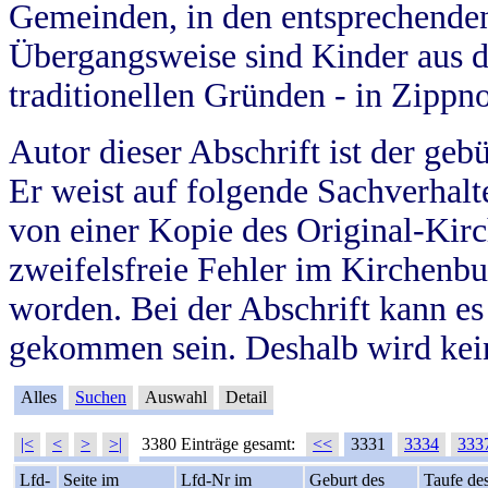
Gemeinden, in den entsprechende
Übergangsweise sind Kinder aus 
traditionellen Gründen - in Zippn
Autor dieser Abschrift ist der geb
Er weist auf folgende Sachverhalte
von einer Kopie des Original-Kirc
zweifelsfreie Fehler im Kirchenbuc
worden. Bei der Abschrift kann e
gekommen sein. Deshalb wird kein
Alles
Suchen
Auswahl
Detail
|<
<
>
>|
3380 Einträge gesamt:
<<
3331
3334
333
Lfd-
Seite im
Lfd-Nr im
Geburt des
Taufe de