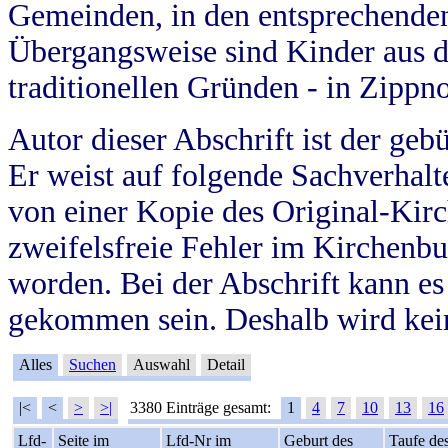
Gemeinden, in den entsprechende
Übergangsweise sind Kinder aus 
traditionellen Gründen - in Zippn
Autor dieser Abschrift ist der geb
Er weist auf folgende Sachverhalte
von einer Kopie des Original-Kirc
zweifelsfreie Fehler im Kirchenbuc
worden. Bei der Abschrift kann e
gekommen sein. Deshalb wird kein
Alles
Suchen
Auswahl
Detail
|<
<
>
>|
3380 Einträge gesamt:
1
4
7
10
13
16
Lfd-
Seite im
Lfd-Nr im
Geburt des
Taufe de