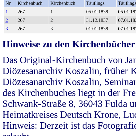
Nr
Kirchenbuch
Kirchenbuch
Täuflings
Täufling
1
267
1
05.01.1838
05.01.18
2
267
2
31.12.1837
07.01.18
3
267
3
01.01.1838
07.01.18
Hinweise zu den Kirchenbücher
Das Original-Kirchenbuch von Jan
Diözesanarchiv Koszalin, früher Kö
Diözesanarchiv Koszalin, Seminar
des Kirchenbuches liegt in der Fr
Schwank-Straße 8, 36043 Fulda u
Heimatkreises Deutsch Krone, Lu
Hinweis: Derzeit ist das Fotograf