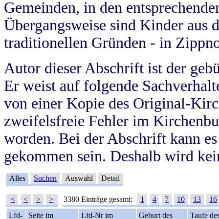
Gemeinden, in den entsprechende
Übergangsweise sind Kinder aus 
traditionellen Gründen - in Zippn
Autor dieser Abschrift ist der geb
Er weist auf folgende Sachverhalte
von einer Kopie des Original-Kirc
zweifelsfreie Fehler im Kirchenbuc
worden. Bei der Abschrift kann e
gekommen sein. Deshalb wird kein
Alles
Suchen
Auswahl
Detail
|<
<
>
>|
3380 Einträge gesamt:
1
4
7
10
13
16
Lfd-
Seite im
Lfd-Nr im
Geburt des
Taufe de