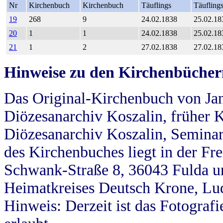
Nr
Kirchenbuch
Kirchenbuch
Täuflings
Täufling
19
268
9
24.02.1838
25.02.18
20
1
1
24.02.1838
25.02.18
21
1
2
27.02.1838
27.02.18
Hinweise zu den Kirchenbücher
Das Original-Kirchenbuch von Jan
Diözesanarchiv Koszalin, früher Kö
Diözesanarchiv Koszalin, Seminar
des Kirchenbuches liegt in der Fr
Schwank-Straße 8, 36043 Fulda u
Heimatkreises Deutsch Krone, Lu
Hinweis: Derzeit ist das Fotograf