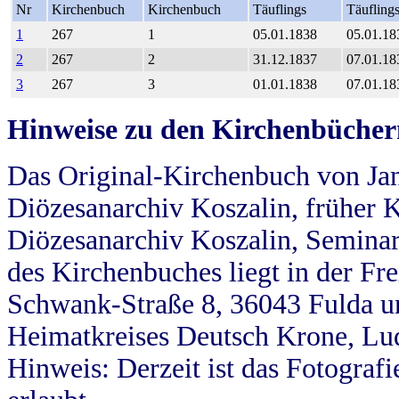
Nr
Kirchenbuch
Kirchenbuch
Täuflings
Täufling
1
267
1
05.01.1838
05.01.18
2
267
2
31.12.1837
07.01.18
3
267
3
01.01.1838
07.01.18
Hinweise zu den Kirchenbücher
Das Original-Kirchenbuch von Jan
Diözesanarchiv Koszalin, früher Kö
Diözesanarchiv Koszalin, Seminar
des Kirchenbuches liegt in der Fr
Schwank-Straße 8, 36043 Fulda u
Heimatkreises Deutsch Krone, Lu
Hinweis: Derzeit ist das Fotograf