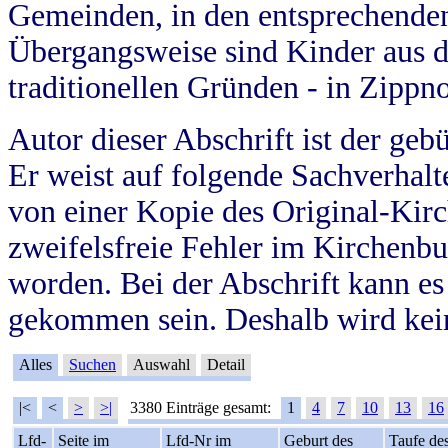
Gemeinden, in den entsprechende
Übergangsweise sind Kinder aus 
traditionellen Gründen - in Zippn
Autor dieser Abschrift ist der geb
Er weist auf folgende Sachverhalte
von einer Kopie des Original-Kirc
zweifelsfreie Fehler im Kirchenbuc
worden. Bei der Abschrift kann e
gekommen sein. Deshalb wird kein
Alles
Suchen
Auswahl
Detail
|<
<
>
>|
3380 Einträge gesamt:
1
4
7
10
13
16
Lfd-
Seite im
Lfd-Nr im
Geburt des
Taufe de