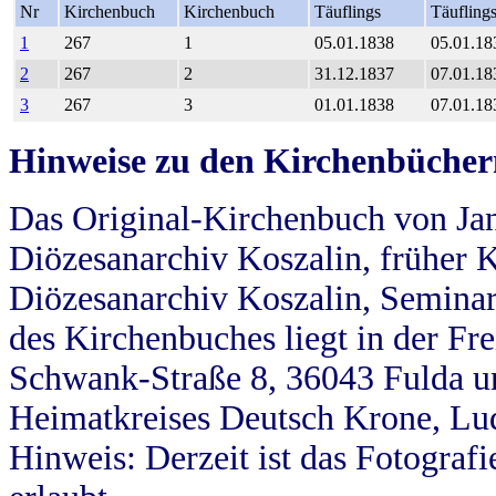
Nr
Kirchenbuch
Kirchenbuch
Täuflings
Täufling
1
267
1
05.01.1838
05.01.18
2
267
2
31.12.1837
07.01.18
3
267
3
01.01.1838
07.01.18
Hinweise zu den Kirchenbücher
Das Original-Kirchenbuch von Jan
Diözesanarchiv Koszalin, früher Kö
Diözesanarchiv Koszalin, Seminar
des Kirchenbuches liegt in der Fr
Schwank-Straße 8, 36043 Fulda u
Heimatkreises Deutsch Krone, Lu
Hinweis: Derzeit ist das Fotograf