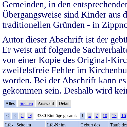
Gemeinden, in den entsprechende
Übergangsweise sind Kinder aus 
traditionellen Gründen - in Zippn
Autor dieser Abschrift ist der geb
Er weist auf folgende Sachverhalte
von einer Kopie des Original-Kirc
zweifelsfreie Fehler im Kirchenbuc
worden. Bei der Abschrift kann e
gekommen sein. Deshalb wird kein
Alles
Suchen
Auswahl
Detail
|<
<
>
>|
3380 Einträge gesamt:
1
4
7
10
13
16
Lfd-
Seite im
Lfd-Nr im
Geburt des
Taufe de