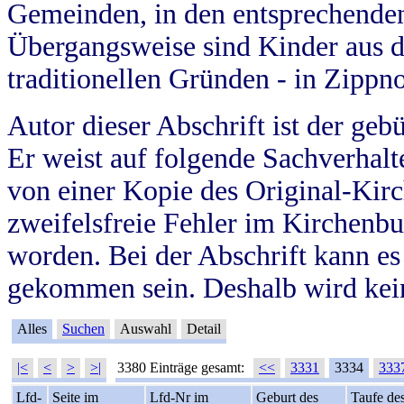
Gemeinden, in den entsprechende
Übergangsweise sind Kinder aus 
traditionellen Gründen - in Zippn
Autor dieser Abschrift ist der geb
Er weist auf folgende Sachverhalte
von einer Kopie des Original-Kirc
zweifelsfreie Fehler im Kirchenbuc
worden. Bei der Abschrift kann e
gekommen sein. Deshalb wird kein
Alles
Suchen
Auswahl
Detail
|<
<
>
>|
3380 Einträge gesamt:
<<
3331
3334
333
Lfd-
Seite im
Lfd-Nr im
Geburt des
Taufe de