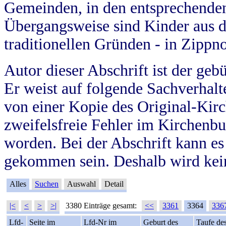
Gemeinden, in den entsprechende
Übergangsweise sind Kinder aus 
traditionellen Gründen - in Zippn
Autor dieser Abschrift ist der geb
Er weist auf folgende Sachverhalte
von einer Kopie des Original-Kirc
zweifelsfreie Fehler im Kirchenbuc
worden. Bei der Abschrift kann e
gekommen sein. Deshalb wird kein
Alles
Suchen
Auswahl
Detail
|<
<
>
>|
3380 Einträge gesamt:
<<
3361
3364
336
Lfd-
Seite im
Lfd-Nr im
Geburt des
Taufe de