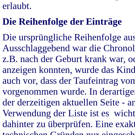
erlaubt.
Die Reihenfolge der Einträge
Die ursprüngliche Reihenfolge au
Ausschlaggebend war die Chronol
z.B. nach der Geburt krank war, od
anzeigen konnten, wurde das Kind
auch vor, dass der Taufeintrag vo
vorgenommen wurde. In derartigen
der derzeitigen aktuellen Seite -
Verwendung der Liste ist es wich
dahinter zu überprüfen. Eine exa
technischen Gründen nur eingesch