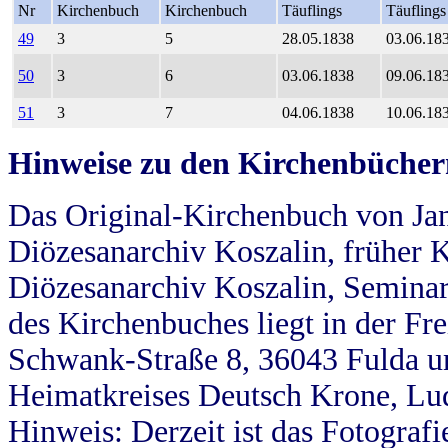
Nr
Kirchenbuch
Kirchenbuch
Täuflings
Täuflings
49
3
5
28.05.1838
03.06.18
50
3
6
03.06.1838
09.06.18
51
3
7
04.06.1838
10.06.18
Hinweise zu den Kirchenbücher
Das Original-Kirchenbuch von Jan
Diözesanarchiv Koszalin, früher Kö
Diözesanarchiv Koszalin, Seminar
des Kirchenbuches liegt in der Fr
Schwank-Straße 8, 36043 Fulda u
Heimatkreises Deutsch Krone, Lu
Hinweis: Derzeit ist das Fotograf