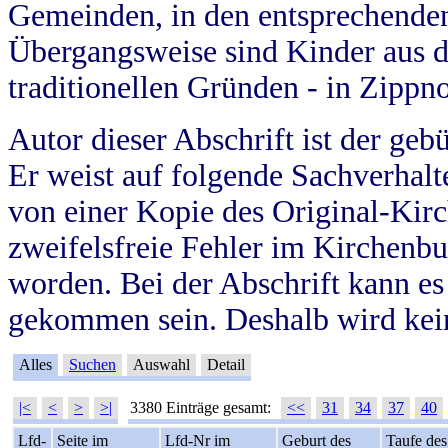
Gemeinden, in den entsprechende
Übergangsweise sind Kinder aus 
traditionellen Gründen - in Zippn
Autor dieser Abschrift ist der geb
Er weist auf folgende Sachverhalte
von einer Kopie des Original-Kirc
zweifelsfreie Fehler im Kirchenbuc
worden. Bei der Abschrift kann e
gekommen sein. Deshalb wird kein
Alles
Suchen
Auswahl
Detail
|<
<
>
>|
3380 Einträge gesamt:
<<
31
34
37
40
Lfd-
Seite im
Lfd-Nr im
Geburt des
Taufe des