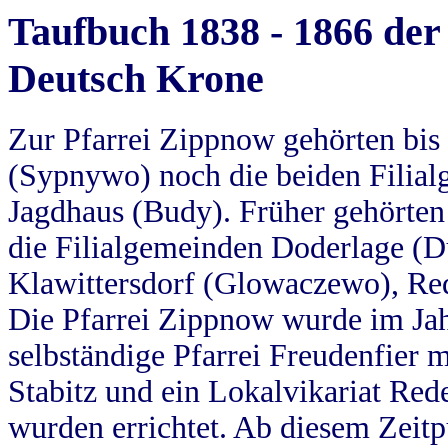
Taufbuch 1838 - 1866 der
Deutsch Krone
Zur Pfarrei Zippnow gehörten bi
(Sypnywo) noch die beiden Filial
Jagdhaus (Budy). Früher gehörten 
die Filialgemeinden Doderlage (D
Klawittersdorf (Glowaczewo), Red
Die Pfarrei Zippnow wurde im Jah
selbständige Pfarrei Freudenfier m
Stabitz und ein Lokalvikariat Red
wurden errichtet. Ab diesem Zeitp