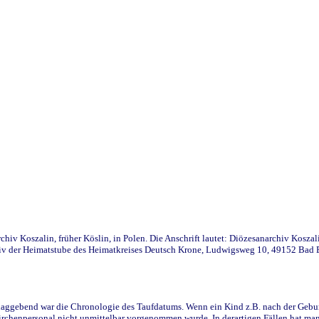
iv Koszalin, früher Köslin, in Polen. Die Anschrift lautet: Diözesanarchiv Koszal
v der Heimatstube des Heimatkreises Deutsch Krone, Ludwigsweg 10, 49152 Bad Ess
ggebend war die Chronologie des Taufdatums. Wenn ein Kind z.B. nach der Geburt 
rchenpersonal nicht unmittelbar vorgenommen wurde. In derartigen Fällen hat man d