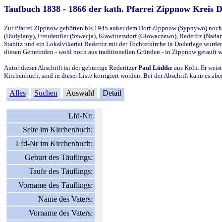
Taufbuch 1838 - 1866 der kath. Pfarrei Zippnow Kreis 
Zur Pfarrei Zippnow gehörten bis 1945 außer dem Dorf Zippnow (Sypnywo) noch d
(Dudylany), Freudenfier (Szwecja), Klawittersdorf (Glowaczewo), Rederitz (Nadarz
Stabitz und ein Lokalvikariat Rederitz mit der Tochterkirche in Doderlage wurd
diesen Gemeinden - wohl noch aus traditionellen Gründen - in Zippnow getauft 
Autor dieser Abschrift ist der gebürtige Rederitzer
Paul Lüdtke
aus Köln. Er weist
Kirchenbuch, sind in dieser Liste korrigiert worden. Bei der Abschrift kann es 
Alles
Suchen
Auswahl
Detail
Lfd-Nr:
Seite im Kirchenbuch:
Lfd-Nr im Kirchenbuch:
Geburt des Täuflings:
Taufe des Täuflings:
Vorname des Täuflings:
Name des Vaters:
Vorname des Vaters: