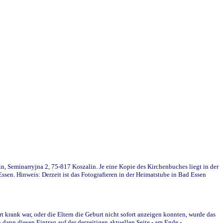
in, Seminarryjna 2, 75-817 Koszalin. Je eine Kopie des Kirchenbuches liegt in der
en. Hinweis: Derzeit ist das Fotografieren in der Heimatstube in Bad Essen
krank war, oder die Eltern die Geburt nicht sofort anzeigen konnten, wurde das
ann diesen Eintrag auf der derzeitigen aktuellen Seite - am Ende -