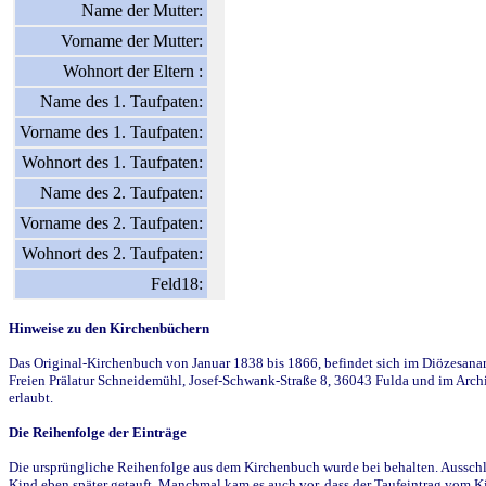
Name der Mutter:
Vorname der Mutter:
Wohnort der Eltern :
Name des 1. Taufpaten:
Vorname des 1. Taufpaten:
Wohnort des 1. Taufpaten:
Name des 2. Taufpaten:
Vorname des 2. Taufpaten:
Wohnort des 2. Taufpaten:
Feld18:
Hinweise zu den Kirchenbüchern
Das Original-Kirchenbuch von Januar 1838 bis 1866, befindet sich im Diözesanarch
Freien Prälatur Schneidemühl, Josef-Schwank-Straße 8, 36043 Fulda und im Archi
erlaubt.
Die Reihenfolge der Einträge
Die ursprüngliche Reihenfolge aus dem Kirchenbuch wurde bei behalten. Ausschla
Kind eben später getauft. Manchmal kam es auch vor, dass der Taufeintrag vom Ki