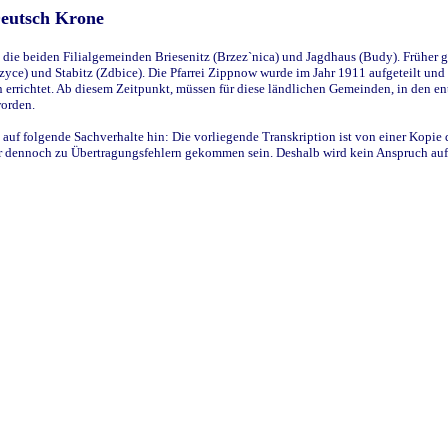
Deutsch Krone
ie beiden Filialgemeinden Briesenitz (Brzez`nica) und Jagdhaus (Budy). Früher g
yce) und Stabitz (Zdbice). Die Pfarrei Zippnow wurde im Jahr 1911 aufgeteilt und e
en errichtet. Ab diesem Zeitpunkt, müssen für diese ländlichen Gemeinden, in den
worden.
 auf folgende Sachverhalte hin: Die vorliegende Transkription ist von einer Kopie 
aber dennoch zu Übertragungsfehlern gekommen sein. Deshalb wird kein Anspruch auf 