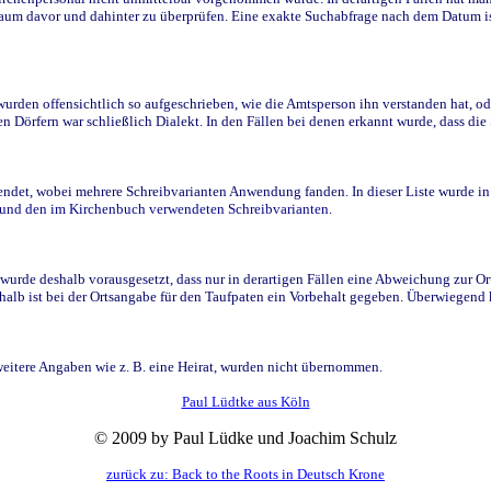
raum davor und dahinter zu überprüfen. Eine exakte Suchabfrage nach dem Datum i
den offensichtlich so aufgeschrieben, wie die Amtsperson ihn verstanden hat, ode
n Dörfern war schließlich Dialekt. In den Fällen bei denen erkannt wurde, dass di
t, wobei mehrere Schreibvarianten Anwendung fanden. In dieser Liste wurde in de
n und den im Kirchenbuch verwendeten Schreibvarianten.
wurde deshalb vorausgesetzt, dass nur in derartigen Fällen eine Abweichung zur O
eshalb ist bei der Ortsangabe für den Taufpaten ein Vorbehalt gegeben. Überwiegen
weitere Angaben wie z. B. eine Heirat, wurden nicht übernommen.
Paul Lüdtke aus Köln
© 2009 by Paul Lüdke und Joachim Schulz
zurück zu: Back to the Roots in Deutsch Krone