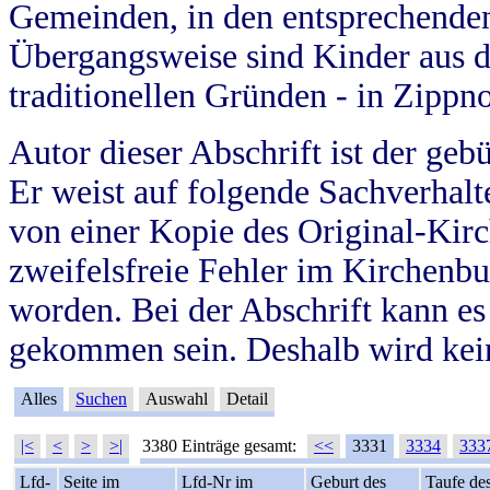
Gemeinden, in den entsprechende
Übergangsweise sind Kinder aus 
traditionellen Gründen - in Zippn
Autor dieser Abschrift ist der geb
Er weist auf folgende Sachverhalte
von einer Kopie des Original-Kirc
zweifelsfreie Fehler im Kirchenbuc
worden. Bei der Abschrift kann e
gekommen sein. Deshalb wird kein
Alles
Suchen
Auswahl
Detail
|<
<
>
>|
3380 Einträge gesamt:
<<
3331
3334
333
Lfd-
Seite im
Lfd-Nr im
Geburt des
Taufe de