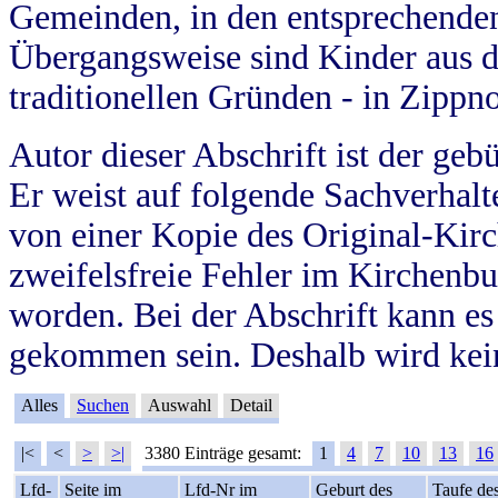
Gemeinden, in den entsprechende
Übergangsweise sind Kinder aus 
traditionellen Gründen - in Zippn
Autor dieser Abschrift ist der geb
Er weist auf folgende Sachverhalte
von einer Kopie des Original-Kirc
zweifelsfreie Fehler im Kirchenbuc
worden. Bei der Abschrift kann e
gekommen sein. Deshalb wird kein
Alles
Suchen
Auswahl
Detail
|<
<
>
>|
3380 Einträge gesamt:
1
4
7
10
13
16
Lfd-
Seite im
Lfd-Nr im
Geburt des
Taufe de