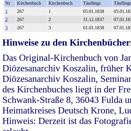
Nr
Kirchenbuch
Kirchenbuch
Täuflings
Täufling
1
267
1
05.01.1838
05.01.18
2
267
2
31.12.1837
07.01.18
3
267
3
01.01.1838
07.01.18
Hinweise zu den Kirchenbücher
Das Original-Kirchenbuch von Jan
Diözesanarchiv Koszalin, früher Kö
Diözesanarchiv Koszalin, Seminar
des Kirchenbuches liegt in der Fr
Schwank-Straße 8, 36043 Fulda u
Heimatkreises Deutsch Krone, Lu
Hinweis: Derzeit ist das Fotograf