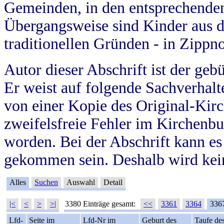
Gemeinden, in den entsprechende
Übergangsweise sind Kinder aus 
traditionellen Gründen - in Zippn
Autor dieser Abschrift ist der geb
Er weist auf folgende Sachverhalte
von einer Kopie des Original-Kirc
zweifelsfreie Fehler im Kirchenbuc
worden. Bei der Abschrift kann e
gekommen sein. Deshalb wird kein
Alles
Suchen
Auswahl
Detail
|<
<
>
>|
3380 Einträge gesamt:
<<
3361
3364
336
Lfd-
Seite im
Lfd-Nr im
Geburt des
Taufe de